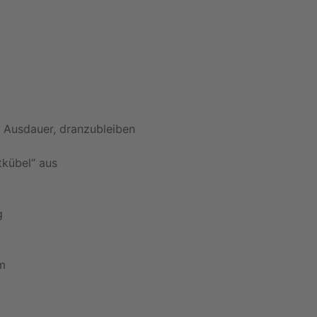
e Ausdauer, dranzubleiben
tkübel“ aus
g
m