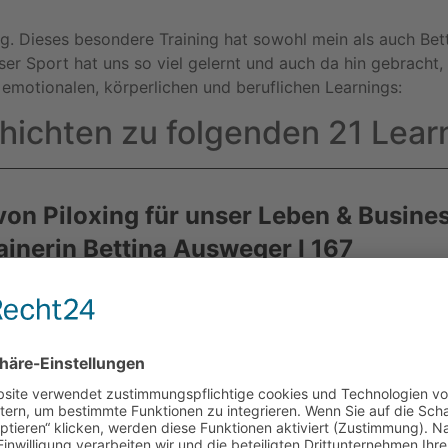
ing. Dieses besondere Training hat sowohl mein als auch Be
r Sport hat uns so viel gelernt und auch da hin gebracht, w
, emotionalen, körperlichen und beruflichen Learnings:
hichten zu folgenden 21 Lear