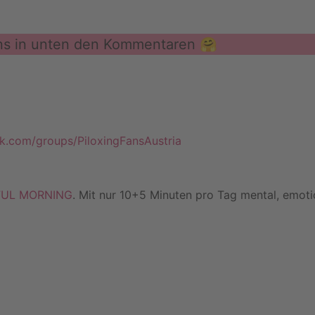
 uns in unten den Kommentaren 🤗
k.com/groups/PiloxingFansAustria
ERFUL MORNING
. Mit nur 10+5 Minuten pro Tag mental, emotio