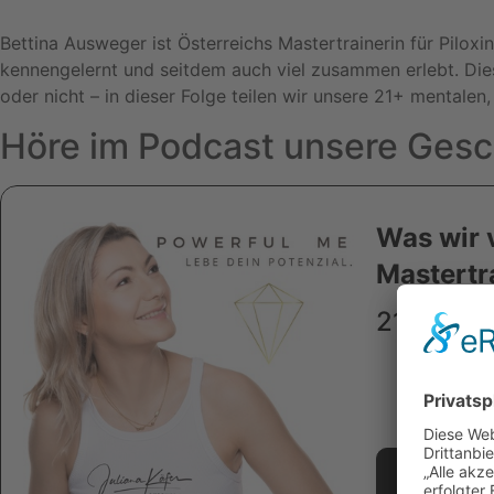
Bettina Ausweger ist Österreichs Mastertrainerin für Pilox
kennengelernt und seitdem auch viel zusammen erlebt. Diese
oder nicht – in dieser Folge teilen wir unsere 21+ mentalen
Höre im Podcast unsere Gesc