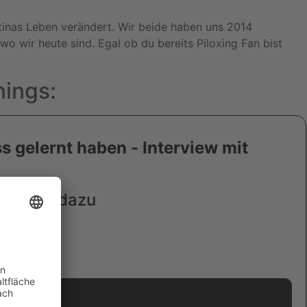
ttinas Leben verändert. Wir beide haben uns 2014
o wir heute sind. Egal ob du bereits Piloxing Fan bist
nings: