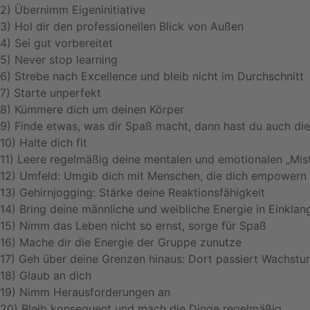
2) Übernimm Eigeninitiative
3) Hol dir den professionellen Blick von Außen
4) Sei gut vorbereitet
5) Never stop learning
6) Strebe nach Excellence und bleib nicht im Durchschnitt
7) Starte unperfekt
8) Kümmere dich um deinen Körper
9) Finde etwas, was dir Spaß macht, dann hast du auch di
10) Halte dich fit
11) Leere regelmäßig deine mentalen und emotionalen „Mis
12) Umfeld: Umgib dich mit Menschen, die dich empowern
13) Gehirnjogging: Stärke deine Reaktionsfähigkeit
14) Bring deine männliche und weibliche Energie in Einklan
15) Nimm das Leben nicht so ernst, sorge für Spaß
16) Mache dir die Energie der Gruppe zunutze
17) Geh über deine Grenzen hinaus: Dort passiert Wachstu
18) Glaub an dich
19) Nimm Herausforderungen an
20) Bleib konsequent und mach die Dinge regelmäßig