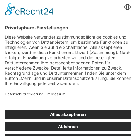
Events
Event-Übersicht
Power Day
Life Power Seminar
Juliana Käfer
Über mich
Mit mir arbeiten
Gratis
Podcast
Shop
Impressum
Datenschutz
AGB
Widerruf
Kasse