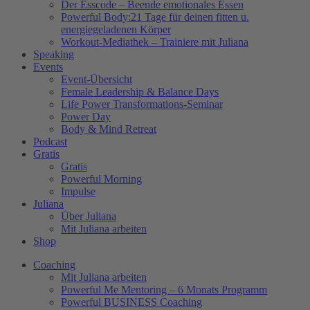
Der Esscode – Beende emotionales Essen
Powerful Body:21 Tage für deinen fitten u.
energiegeladenen Körper
Workout-Mediathek – Trainiere mit Juliana
Speaking
Events
Event-Übersicht
Female Leadership & Balance Days
Life Power Transformations-Seminar
Power Day
Body & Mind Retreat
Podcast
Gratis
Gratis
Powerful Morning
Impulse
Juliana
Über Juliana
Mit Juliana arbeiten
Shop
Coaching
Mit Juliana arbeiten
Powerful Me Mentoring – 6 Monats Programm
Powerful BUSINESS Coaching