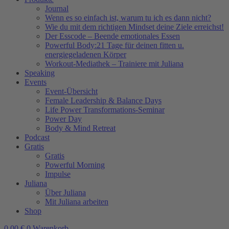
Journal
Wenn es so einfach ist, warum tu ich es dann nicht?
Wie du mit dem richtigen Mindset deine Ziele erreichst!
Der Esscode – Beende emotionales Essen
Powerful Body:21 Tage für deinen fitten u.
energiegeladenen Körper
Workout-Mediathek – Trainiere mit Juliana
Speaking
Events
Event-Übersicht
Female Leadership & Balance Days
Life Power Transformations-Seminar
Power Day
Body & Mind Retreat
Podcast
Gratis
Gratis
Powerful Morning
Impulse
Juliana
Über Juliana
Mit Juliana arbeiten
Shop
0,00
€
0
Warenkorb