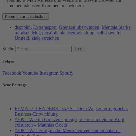
Name, E-Mail-Adresse und Website in diesem Browser für
meinen nächsten Kommentar speichern.
disziplin
,
Extremsport
,
Grenzen überwinden
,
Mentale Stärke
,
mindset
,
Mut
,
persönlichkeitsentwicklung
,
selbstzweifel
,
Umfeld
,
ziele erreichen
Suche
Los
Folgen
Facebook
Youtube
Instagram
Spotify
Neue Beiträge
FEMALE LEADERS DAYS – Dein Weg zu erfolgreicher
Business-Entwicklung
#309 – Wie du Grenzen sprengst, die nur in deinem Kopf
existieren – Matthias Goeth
#308 – Was erfolgreiche Menschen verstanden haben –
Dominic Rass