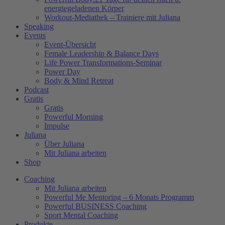
energiegeladenen Körper
Workout-Mediathek – Trainiere mit Juliana
Speaking
Events
Event-Übersicht
Female Leadership & Balance Days
Life Power Transformations-Seminar
Power Day
Body & Mind Retreat
Podcast
Gratis
Gratis
Powerful Morning
Impulse
Juliana
Über Juliana
Mit Juliana arbeiten
Shop
Coaching
Mit Juliana arbeiten
Powerful Me Mentoring – 6 Monats Programm
Powerful BUSINESS Coaching
Sport Mental Coaching
Produkte