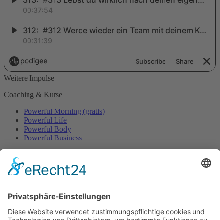
Weitere Impulse
Coaching & Kurse
Powerful Morning (gratis)
Powerful Life
Powerful Body
Powerful Business
Events
Event-Übersicht
Power Day
Life Power Seminar
Juliana Käfer