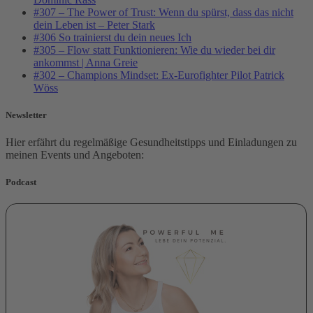
#307 – The Power of Trust: Wenn du spürst, dass das nicht
dein Leben ist – Peter Stark
#306 So trainierst du dein neues Ich
#305 – Flow statt Funktionieren: Wie du wieder bei dir
ankommst | Anna Greie
#302 – Champions Mindset: Ex-Eurofighter Pilot Patrick
Wöss
Newsletter
Hier erfährt du regelmäßige Gesundheitstipps und Einladungen zu
meinen Events und Angeboten:
Podcast