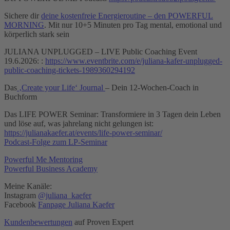
Sichere dir
deine kostenfreie Energieroutine – den POWERFUL
MORNING
. Mit nur 10+5 Minuten pro Tag mental, emotional und
körperlich stark sein
JULIANA UNPLUGGED – LIVE Public Coaching Event
19.6.2026: :
https://www.eventbrite.com/e/juliana-kafer-unplugged-
public-coaching-tickets-1989360294192
Das
‚Create your Life‘ Journal
– Dein 12-Wochen-Coach in
Buchform
Das LIFE POWER Seminar: Transformiere in 3 Tagen dein Leben
und löse auf, was jahrelang nicht gelungen ist:
https://julianakaefer.at/events/life-power-seminar/
Podcast-Folge zum LP-Seminar
Powerful Me Mentoring
Powerful Business Academy
Meine Kanäle:
Instagram
@juliana_kaefer
Facebook
Fanpage Juliana Kaefer
Kundenbewertungen
auf Proven Expert