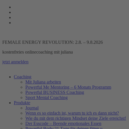
Zum
Inhalt
springen
FEMALE ENERGY REVOLUTION: 2.8. – 9.8.2026
kostenfreies onlinecoaching mit juliana
jetzt anmelden
Coaching
Mit Juliana arbeiten
Powerful Me Mentoring – 6 Monats Programm
Powerful BUSINESS Coaching
Sport Mental Coaching
Produkte
Journal
Wenn es so einfach ist, warum tu ich es dann nicht?
Wie du mit dem richtigen Mindset deine Ziele erreichst!
Der Esscode – Beende emotionales Essen
Powerful Body:21 Tage für deinen fitten u.