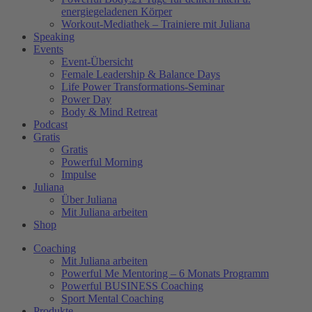
energiegeladenen Körper
Workout-Mediathek – Trainiere mit Juliana
Speaking
Events
Event-Übersicht
Female Leadership & Balance Days
Life Power Transformations-Seminar
Power Day
Body & Mind Retreat
Podcast
Gratis
Gratis
Powerful Morning
Impulse
Juliana
Über Juliana
Mit Juliana arbeiten
Shop
Coaching
Mit Juliana arbeiten
Powerful Me Mentoring – 6 Monats Programm
Powerful BUSINESS Coaching
Sport Mental Coaching
Produkte