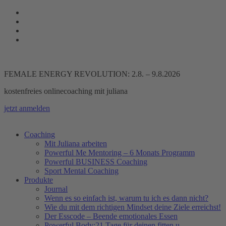
Zum
Inhalt
springen
FEMALE ENERGY REVOLUTION: 2.8. – 9.8.2026
kostenfreies onlinecoaching mit juliana
jetzt anmelden
Coaching
Mit Juliana arbeiten
Powerful Me Mentoring – 6 Monats Programm
Powerful BUSINESS Coaching
Sport Mental Coaching
Produkte
Journal
Wenn es so einfach ist, warum tu ich es dann nicht?
Wie du mit dem richtigen Mindset deine Ziele erreichst!
Der Esscode – Beende emotionales Essen
Powerful Body:21 Tage für deinen fitten u.