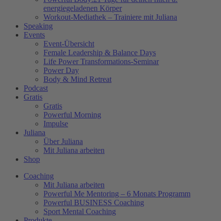
energiegeladenen Körper
Workout-Mediathek – Trainiere mit Juliana
Speaking
Events
Event-Übersicht
Female Leadership & Balance Days
Life Power Transformations-Seminar
Power Day
Body & Mind Retreat
Podcast
Gratis
Gratis
Powerful Morning
Impulse
Juliana
Über Juliana
Mit Juliana arbeiten
Shop
Coaching
Mit Juliana arbeiten
Powerful Me Mentoring – 6 Monats Programm
Powerful BUSINESS Coaching
Sport Mental Coaching
Produkte