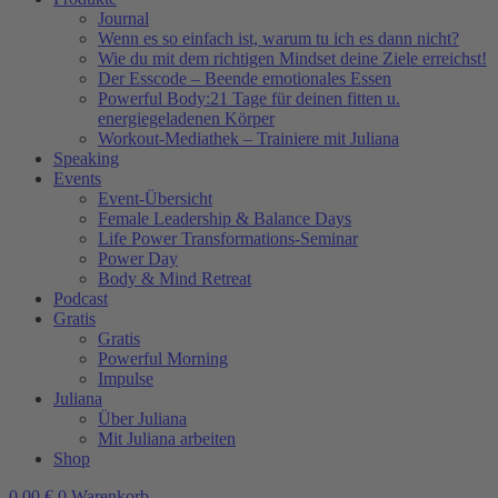
Journal
Wenn es so einfach ist, warum tu ich es dann nicht?
Wie du mit dem richtigen Mindset deine Ziele erreichst!
Der Esscode – Beende emotionales Essen
Powerful Body:21 Tage für deinen fitten u.
energiegeladenen Körper
Workout-Mediathek – Trainiere mit Juliana
Speaking
Events
Event-Übersicht
Female Leadership & Balance Days
Life Power Transformations-Seminar
Power Day
Body & Mind Retreat
Podcast
Gratis
Gratis
Powerful Morning
Impulse
Juliana
Über Juliana
Mit Juliana arbeiten
Shop
0,00
€
0
Warenkorb