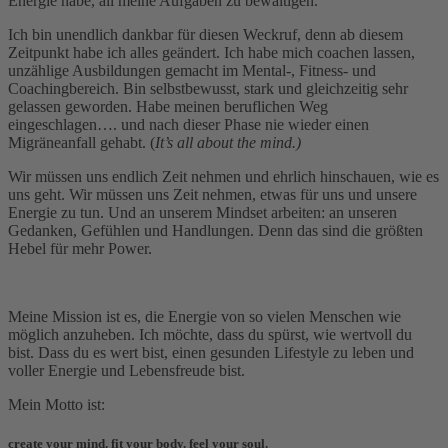
Energie habe, all meine Aufgaben zu bewältigen.
Ich bin unendlich dankbar für diesen Weckruf, denn ab diesem
Zeitpunkt habe ich alles geändert. Ich habe mich coachen lassen,
unzählige Ausbildungen gemacht im Mental-, Fitness- und
Coachingbereich. Bin selbstbewusst, stark und gleichzeitig sehr
gelassen geworden. Habe meinen beruflichen Weg
eingeschlagen…. und nach dieser Phase nie wieder einen
Migräneanfall gehabt. (
It’s all about the mind.)
Wir müssen uns endlich Zeit nehmen und ehrlich hinschauen, wie es
uns geht. Wir müssen uns Zeit nehmen, etwas für uns und unsere
Energie zu tun. Und an unserem Mindset arbeiten: an unseren
Gedanken, Gefühlen und Handlungen. Denn das sind die größten
Hebel für mehr Power.
Meine Mission ist es, die Energie von so vielen Menschen wie
möglich anzuheben. Ich möchte, dass du spürst, wie wertvoll du
bist. Dass du es wert bist, einen gesunden Lifestyle zu leben und
voller Energie und Lebensfreude bist.
Mein Motto ist:
create your mind. fit your body. feel your soul.