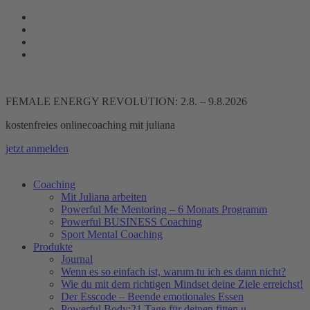
Zum
Inhalt
springen
FEMALE ENERGY REVOLUTION: 2.8. – 9.8.2026
kostenfreies onlinecoaching mit juliana
jetzt anmelden
Coaching
Mit Juliana arbeiten
Powerful Me Mentoring – 6 Monats Programm
Powerful BUSINESS Coaching
Sport Mental Coaching
Produkte
Journal
Wenn es so einfach ist, warum tu ich es dann nicht?
Wie du mit dem richtigen Mindset deine Ziele erreichst!
Der Esscode – Beende emotionales Essen
Powerful Body:21 Tage für deinen fitten u.