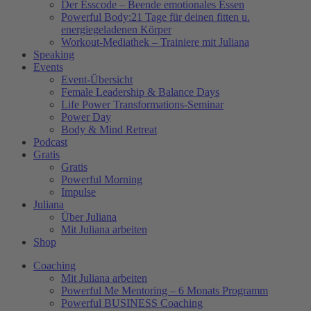
Der Esscode – Beende emotionales Essen
Powerful Body:21 Tage für deinen fitten u.
energiegeladenen Körper
Workout-Mediathek – Trainiere mit Juliana
Speaking
Events
Event-Übersicht
Female Leadership & Balance Days
Life Power Transformations-Seminar
Power Day
Body & Mind Retreat
Podcast
Gratis
Gratis
Powerful Morning
Impulse
Juliana
Über Juliana
Mit Juliana arbeiten
Shop
Coaching
Mit Juliana arbeiten
Powerful Me Mentoring – 6 Monats Programm
Powerful BUSINESS Coaching