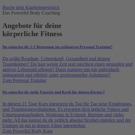
Buche dein Klarheitsgespräch
Das Powerful Body Coaching
Angebote für deine
körperliche Fitness
Du wünschst dir 1:1 Betreuung im exklusiven Personal Training?
Du willst Resultate, Lebenskraft, Gesundheit und deinen
Traumkörper? Du hast wenig Zeit und möchtest einen gesunden und
aktiven Lebensstil pflegen? Dann trainiere mit mir individuell,
zeitsparend und effektiv unter professioneller Anleitung!!
Zum Personal Training
Du wünschst dir mehr Energie und Kraft für deinen Körper?
In diesem 21 Tage Kurs integrierst du Tag für Tag neue Ernährungs-
und Trainingsgewohnheiten. Es erwarten dich tägliche Videos und
Umsetzungsaufgaben, Workouts in Echtzeit, Rezepte und vieles
mehr. All das kannst du dir zeitlich absolut flexibel einteilen und der
Umfang ist gut in deinen Alltag integrierbar.
Zum Powerful Body Kurs