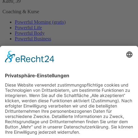
Kathi, 39
Coaching & Kurse
Powerful Morning (gratis)
Powerful Life
Powerful Body
Powerful Business
Events
Event-Übersicht
Power Day
Life Power Seminar
Juliana Käfer
Über mich
Mit mir arbeiten
Gratis
Podcast
Shop