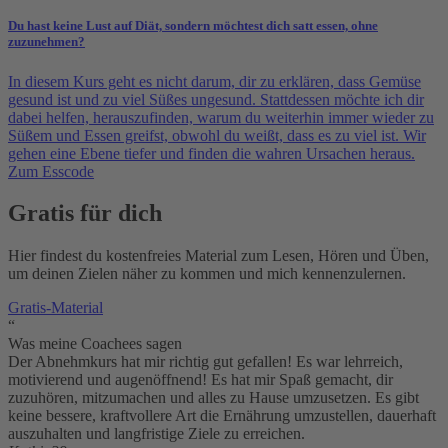
Du hast keine Lust auf Diät, sondern möchtest dich satt essen, ohne
zuzunehmen?
In diesem Kurs geht es nicht darum, dir zu erklären, dass Gemüse
gesund ist und zu viel Süßes ungesund. Stattdessen möchte ich dir
dabei helfen, herauszufinden, warum du weiterhin immer wieder zu
Süßem und Essen greifst, obwohl du weißt, dass es zu viel ist. Wir
gehen eine Ebene tiefer und finden die wahren Ursachen heraus.
Zum Esscode
Gratis für dich
Hier findest du kostenfreies Material zum Lesen, Hören und Üben,
um deinen Zielen näher zu kommen und mich kennenzulernen.
Gratis-Material
“
Was meine Coachees sagen
Der Abnehmkurs hat mir richtig gut gefallen! Es war lehrreich,
motivierend und augenöffnend! Es hat mir Spaß gemacht, dir
zuzuhören, mitzumachen und alles zu Hause umzusetzen. Es gibt
keine bessere, kraftvollere Art die Ernährung umzustellen, dauerhaft
auszuhalten und langfristige Ziele zu erreichen.