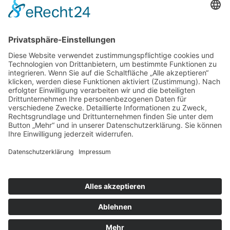
Event-Übersicht
Power Day
Life Power Seminar
Juliana Käfer
Über mich
Mit mir arbeiten
Gratis
Podcast
Shop
Impressum
Datenschutz
AGB
Widerruf
Kasse
Warenkorb