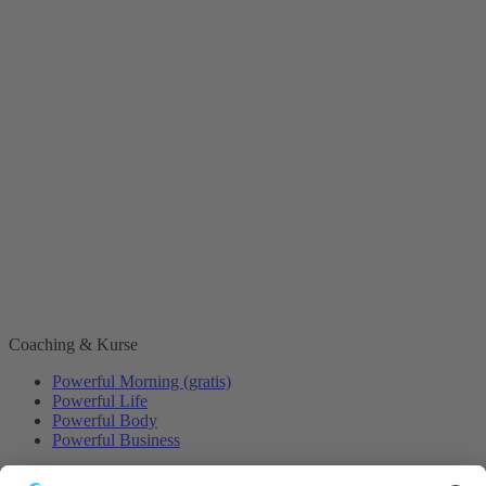
Coaching & Kurse
Powerful Morning (gratis)
Powerful Life
Powerful Body
Powerful Business
Events