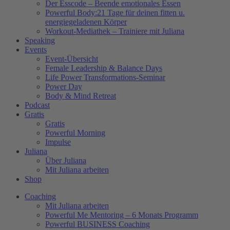
Der Esscode – Beende emotionales Essen
Powerful Body:21 Tage für deinen fitten u.
energiegeladenen Körper
Workout-Mediathek – Trainiere mit Juliana
Speaking
Events
Event-Übersicht
Female Leadership & Balance Days
Life Power Transformations-Seminar
Power Day
Body & Mind Retreat
Podcast
Gratis
Gratis
Powerful Morning
Impulse
Juliana
Über Juliana
Mit Juliana arbeiten
Shop
Coaching
Mit Juliana arbeiten
Powerful Me Mentoring – 6 Monats Programm
Powerful BUSINESS Coaching