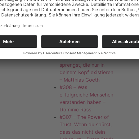
Neue Beiträge
FEMALE LEADERS
DAYS – Dein Weg zu
erfolgreicher Business-
Entwicklung
#309 – Wie du Grenzen
sprengst, die nur in
deinem Kopf existieren
– Matthias Goeth
#308 – Was
erfolgreiche Menschen
verstanden haben –
Dominic Rass
#307 – The Power of
Trust: Wenn du spürst,
dass das nicht dein