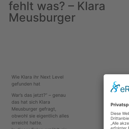
fehlt was? – Klara
Meusburger
Wie Klara ihr Next Level
gefunden hat
War’s das jetzt?“ – genau
das hat sich Klara
Meusburger gefragt,
obwohl sie eigentlich alles
erreicht hatte.