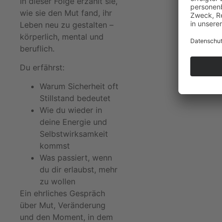
In dieser Folge erzählt sie,
wie sie den Mut fand, ihr
Leben neu zu gestalten –
körperlich, mental und
beruflich.
Du erfährst:
Warum Sicherheit oft
Stillstand bedeutet
Wie du wieder in
deine Energie und
Selbstwirksamkeit
kommst
Was passiert, wenn
du dir erlaubst, mehr
zu wollen
Ein ehrliches Gespräch
über Mut, Veränderung
und den Moment, in dem