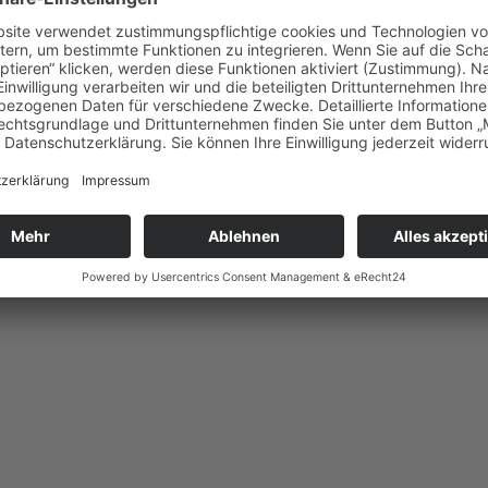
t was? – Klara Meusburger
 sie eigentlich alles erreicht hatte.
talten – körperlich, mental und beruflich.