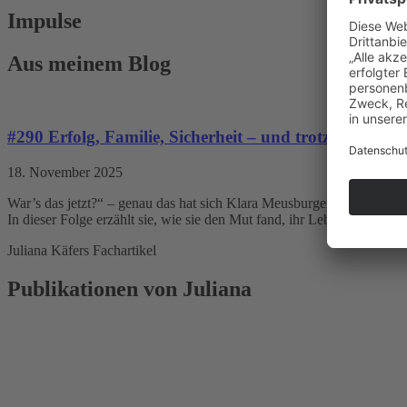
Impulse
Aus meinem Blog
#290 Erfolg, Familie, Sicherheit – und trotzdem fehl
18. November 2025
War’s das jetzt?“ – genau das hat sich Klara Meusburger gefragt, obwohl
In dieser Folge erzählt sie, wie sie den Mut fand, ihr Leben neu zu ges
Juliana Käfers Fachartikel
Publikationen von Juliana