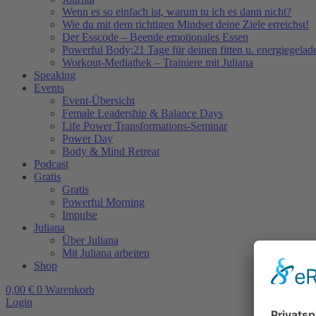
Wenn es so einfach ist, warum tu ich es dann nicht?
Wie du mit dem richtigen Mindset deine Ziele erreichst!
Der Esscode – Beende emotionales Essen
Powerful Body:21 Tage für deinen fitten u. energiegela
Workout-Mediathek – Trainiere mit Juliana
Speaking
Events
Event-Übersicht
Female Leadership & Balance Days
Life Power Transformations-Seminar
Power Day
Body & Mind Retreat
Podcast
Gratis
Gratis
Powerful Morning
Impulse
Juliana
Über Juliana
Mit Juliana arbeiten
Shop
0,00
€
0
Warenkorb
Login