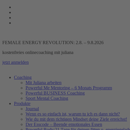
Zum
Inhalt
springen
FEMALE ENERGY REVOLUTION: 2.8. – 9.8.2026
kostenfreies onlinecoaching mit juliana
jetzt anmelden
Coaching
Mit Juliana arbeiten
Powerful Me Mentoring – 6 Monats Programm
Powerful BUSINESS Coaching
Sport Mental Coaching
Produkte
Journal
Wenn es so einfach ist, warum tu ich es dann nicht?
Wie du mit dem richtigen Mindset deine Ziele erreichst!
Der Esscode – Beende emotionales Essen
Powerful Body:21 Tage für deinen fitten u. energiegela