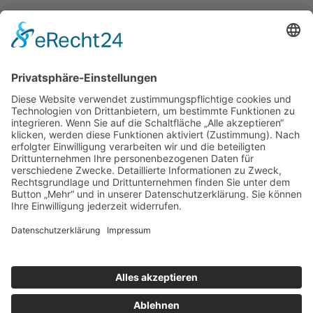
Events
Event-Übersicht
Power Day
Life Power Seminar
Juliana Käfer
Über mich
Mit mir arbeiten
Gratis
Podcast
Shop
Impressum
Datenschutz
AGB
Widerruf