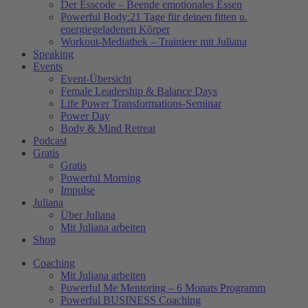
Der Esscode – Beende emotionales Essen
Powerful Body:21 Tage für deinen fitten u.
energiegeladenen Körper
Workout-Mediathek – Trainiere mit Juliana
Speaking
Events
Event-Übersicht
Female Leadership & Balance Days
Life Power Transformations-Seminar
Power Day
Body & Mind Retreat
Podcast
Gratis
Gratis
Powerful Morning
Impulse
Juliana
Über Juliana
Mit Juliana arbeiten
Shop
Coaching
Mit Juliana arbeiten
Powerful Me Mentoring – 6 Monats Programm
Powerful BUSINESS Coaching