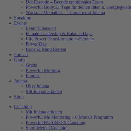
Der Esscode – Beende emotionales Essen
Powerful Body:21 Tage für deinen fitten u. energiegela
Workout-Mediathek – Trainiere mit Juliana
Speaking
Events
Event-Übersicht
Female Leadership & Balance Days
Life Power Transformations-Seminar
Power Day
Body & Mind Retreat
Podcast
Gratis
Gratis
Powerful Morning
Impulse
Juliana
Über Juliana
Mit Juliana arbeiten
Shop
Coaching
Mit Juliana arbeiten
Powerful Me Mentoring – 6 Monats Programm
Powerful BUSINESS Coaching
Sport Mental Coaching