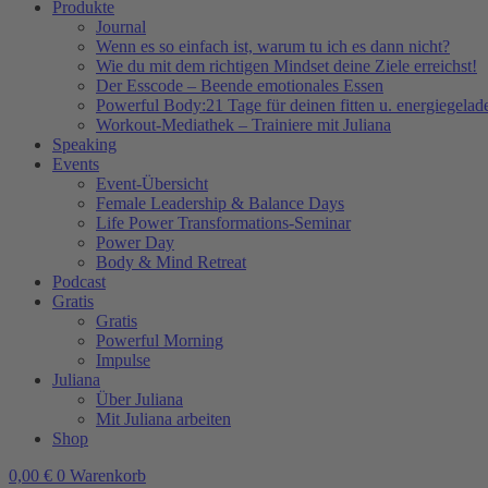
Produkte
Journal
Wenn es so einfach ist, warum tu ich es dann nicht?
Wie du mit dem richtigen Mindset deine Ziele erreichst!
Der Esscode – Beende emotionales Essen
Powerful Body:21 Tage für deinen fitten u. energiegela
Workout-Mediathek – Trainiere mit Juliana
Speaking
Events
Event-Übersicht
Female Leadership & Balance Days
Life Power Transformations-Seminar
Power Day
Body & Mind Retreat
Podcast
Gratis
Gratis
Powerful Morning
Impulse
Juliana
Über Juliana
Mit Juliana arbeiten
Shop
0,00
€
0
Warenkorb