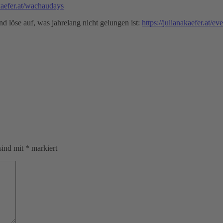
akaefer.at/wachaudays
d löse auf, was jahrelang nicht gelungen ist:
https://julianakaefer.at/e
sind mit
*
markiert