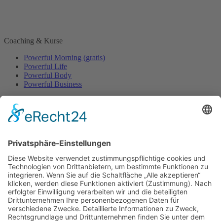
Coaching & Kurse
Powerful Morning (gratis)
Powerful Life
Powerful Body
Powerful Business
Events
Event-Übersicht
Power Day
Life Power Seminar
Juliana Käfer
Über mich
Mit mir arbeiten
Gratis
Podcast
Shop