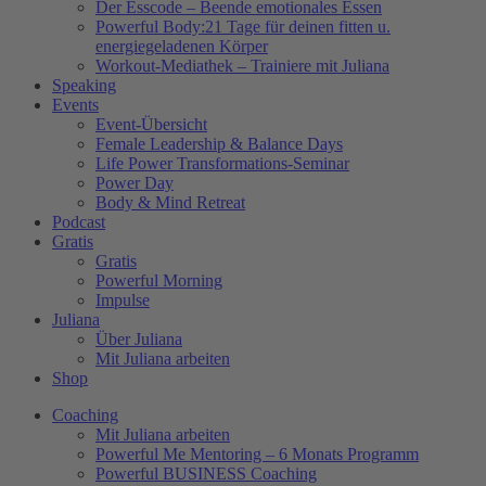
Der Esscode – Beende emotionales Essen
Powerful Body:21 Tage für deinen fitten u.
energiegeladenen Körper
Workout-Mediathek – Trainiere mit Juliana
Speaking
Events
Event-Übersicht
Female Leadership & Balance Days
Life Power Transformations-Seminar
Power Day
Body & Mind Retreat
Podcast
Gratis
Gratis
Powerful Morning
Impulse
Juliana
Über Juliana
Mit Juliana arbeiten
Shop
Coaching
Mit Juliana arbeiten
Powerful Me Mentoring – 6 Monats Programm
Powerful BUSINESS Coaching