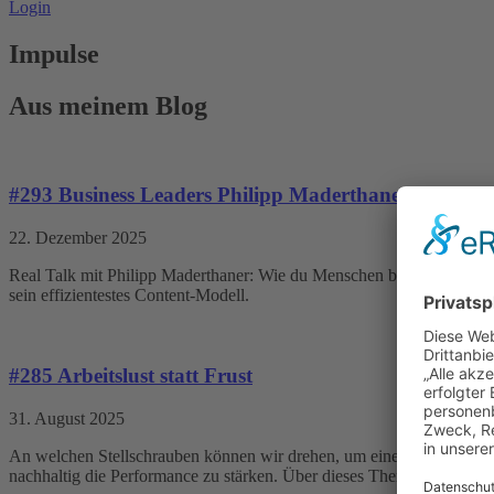
Login
Impulse
Aus meinem Blog
#293 Business Leaders Philipp Maderthaner – Erfolg i
22. Dezember 2025
Real Talk mit Philipp Maderthaner: Wie du Menschen begeisterst, waru
sein effizientestes Content-Modell.
#285 Arbeitslust statt Frust
31. August 2025
An welchen Stellschrauben können wir drehen, um eine Arbeitsumgeb
nachhaltig die Performance zu stärken. Über dieses Thema spreche ic