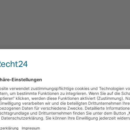
st kein Zufall: Exzellenz, Energie & klare Kante
m Mittelmaß keine Option ist und wie du deine Energie langfristig steu
ung zu schaffen, in der wir uns gehört und gesehen fühlen, das Gef
h mit Jonas Höhn, Gründer der Detox Rebels und Buchautor von „Arbeits