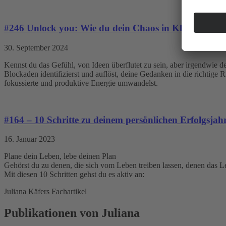
#246 Unlock you: Wie du dein Chaos in Klarheit ver
30. September 2024
Kennst du das Gefühl, von Ideen überflutet zu sein, aber irgendwie d
Blockaden identifizierst und auflöst, deine Gedanken in die richtige 
fokussierte und produktive Energie umwandelst.
#164 – 10 Schritte zu deinem persönlichen Erfolgsjah
16. Januar 2023
Plane dein Leben, lebe deinen Plan
Gehörst du zu denen, die sich vom Leben treiben lassen, denen das Le
Mit diesen 10 Schritten gehst du es aktiv an:
Juliana Käfers Fachartikel
Publikationen von Juliana