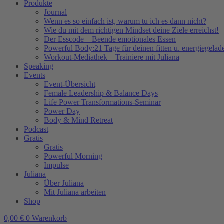
Produkte
Journal
Wenn es so einfach ist, warum tu ich es dann nicht?
Wie du mit dem richtigen Mindset deine Ziele erreichst!
Der Esscode – Beende emotionales Essen
Powerful Body:21 Tage für deinen fitten u. energiegela
Workout-Mediathek – Trainiere mit Juliana
Speaking
Events
Event-Übersicht
Female Leadership & Balance Days
Life Power Transformations-Seminar
Power Day
Body & Mind Retreat
Podcast
Gratis
Gratis
Powerful Morning
Impulse
Juliana
Über Juliana
Mit Juliana arbeiten
Shop
0,00
€
0
Warenkorb