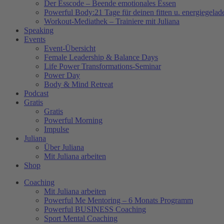
Der Esscode – Beende emotionales Essen
Powerful Body:21 Tage für deinen fitten u. energiegela
Workout-Mediathek – Trainiere mit Juliana
Speaking
Events
Event-Übersicht
Female Leadership & Balance Days
Life Power Transformations-Seminar
Power Day
Body & Mind Retreat
Podcast
Gratis
Gratis
Powerful Morning
Impulse
Juliana
Über Juliana
Mit Juliana arbeiten
Shop
Coaching
Mit Juliana arbeiten
Powerful Me Mentoring – 6 Monats Programm
Powerful BUSINESS Coaching
Sport Mental Coaching