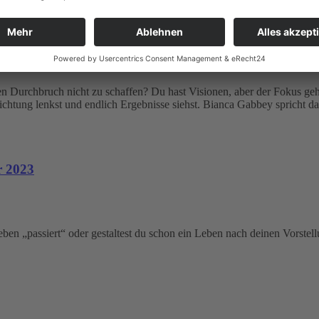
wandelst – Bianca Gabbey
en Durchbruch nicht zu schaffen? Du hast Visionen, aber der Fokus geht
Richtung lenkst und endlich Ergebnisse siehst. Bianca Gabbey spricht d
r 2023
ben „passiert“ oder gestaltest du schon ein Leben nach deinen Vorstel