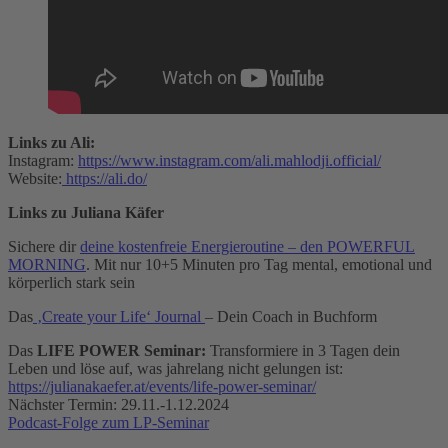
Links zu Ali:
Instagram:
https://www.instagram.com/ali.mahlodji.official/
Website:
https://ali.do/
Links zu Juliana Käfer
Sichere dir
deine kostenfreie Energieroutine – den POWERFUL
MORNING
. Mit nur 10+5 Minuten pro Tag mental, emotional und
körperlich stark sein
Das
‚Create your Life‘ Journal
– Dein Coach in Buchform
Das
LIFE POWER Seminar:
Transformiere in 3 Tagen dein
Leben und löse auf, was jahrelang nicht gelungen ist:
https://julianakaefer.at/events/life-power-seminar/
Nächster Termin: 29.11.-1.12.2024
Podcast-Folge zum LP-Seminar