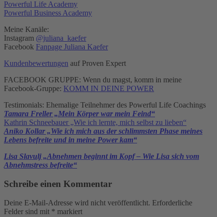
Powerful Life Academy
Powerful Business Academy
Meine Kanäle:
Instagram
@juliana_kaefer
Facebook
Fanpage Juliana Kaefer
Kundenbewertungen
auf Proven Expert
FACEBOOK GRUPPE: Wenn du magst, komm in meine
Facebook-Gruppe:
KOMM IN DEINE POWER
Testimonials: Ehemalige Teilnehmer des Powerful Life Coachings
Tamara Freller „Mein Körper war mein Feind“
Kathrin Schneebauer „Wie ich lernte, mich selbst zu lieben“
Aniko Kollar „Wie ich mich aus der schlimmsten Phase meines
Lebens befreite und in meine Power kam“
Lisa Slavulj „Abnehmen beginnt im Kopf – Wie Lisa sich vom
Abnehmstress befreite“
Schreibe einen Kommentar
Deine E-Mail-Adresse wird nicht veröffentlicht.
Erforderliche
Felder sind mit
*
markiert