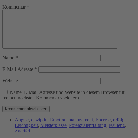
Kommentar
*
Name
*
E-Mail-Adresse
*
Website
Name, E-Mail-Adresse und Website in diesem Browser für
meinen nächsten Kommentar speichern.
Ängste
,
disziplin
,
Emotionsmanagement
,
Energie
,
erfolg
,
Leichtigkeit
,
Meisterklasse
,
Potenzialentfaltung
,
resilienz
,
Zweifel