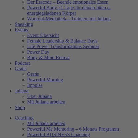
Der Esscode – Beende emotionales Essen
Powerful Body:21 Tage für deinen fitten u.
energiegeladenen Körper
Workout-Mediathek – Trainiere mit Juliana
Speaking
Events
Event-Übersicht
Female Leadership & Balance Days
Life Power Transformations-Seminar
Power Day
Body & Mind Retreat
Podcast
Gratis
Gratis
Powerful Morning
Impulse
Juliana
Über Juliana
Mit Juliana arbeiten
Shop
Coaching
Mit Juliana arbeiten
Powerful Me Mentoring – 6 Monats Programm
Powerful BUSINESS Coaching