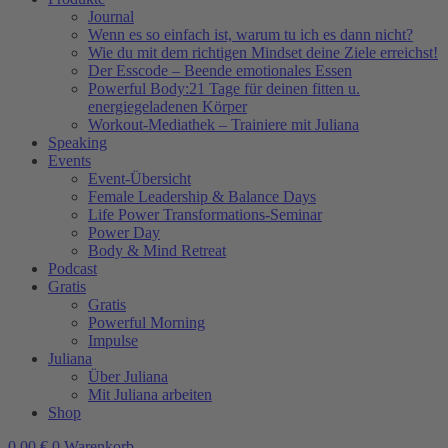
Journal
Wenn es so einfach ist, warum tu ich es dann nicht?
Wie du mit dem richtigen Mindset deine Ziele erreichst!
Der Esscode – Beende emotionales Essen
Powerful Body:21 Tage für deinen fitten u.
energiegeladenen Körper
Workout-Mediathek – Trainiere mit Juliana
Speaking
Events
Event-Übersicht
Female Leadership & Balance Days
Life Power Transformations-Seminar
Power Day
Body & Mind Retreat
Podcast
Gratis
Gratis
Powerful Morning
Impulse
Juliana
Über Juliana
Mit Juliana arbeiten
Shop
0,00
€
0
Warenkorb