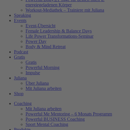
energiegeladenen Körper
Workout-Mediathek – Trainiere mit Juliana
Speaking
Events
Event-Übersicht
Female Leadership & Balance Days
Life Power Transformations-Seminar
Power Day
Body & Mind Retreat
Podcast
Gratis
Gratis
Powerful Morning
Impulse
Juliana
Über Juliana
Mit Juliana arbeiten
Shop
Coaching
Mit Juliana arbeiten
Powerful Me Mentoring – 6 Monats Programm
Powerful BUSINESS Coaching
Sport Mental Coaching
Produkte