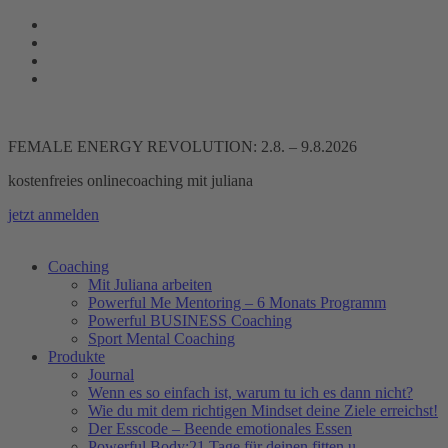
Zum
Inhalt
springen
FEMALE ENERGY REVOLUTION: 2.8. – 9.8.2026
kostenfreies onlinecoaching mit juliana
jetzt anmelden
Coaching
Mit Juliana arbeiten
Powerful Me Mentoring – 6 Monats Programm
Powerful BUSINESS Coaching
Sport Mental Coaching
Produkte
Journal
Wenn es so einfach ist, warum tu ich es dann nicht?
Wie du mit dem richtigen Mindset deine Ziele erreichst!
Der Esscode – Beende emotionales Essen
Powerful Body:21 Tage für deinen fitten u.