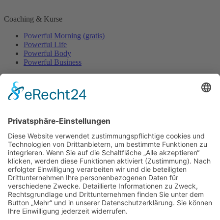
Coaching & Kurse
Powerful Morning (gratis)
Powerful Life
Powerful Body
Powerful Business
Events
Event-Übersicht
Power Day
Life Power Seminar
Juliana Käfer
Über mich
Mit mir arbeiten
Gratis
Podcast
Shop