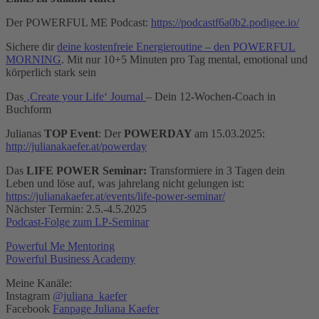
Der POWERFUL ME Podcast:
https://podcastf6a0b2.podigee.io/
Sichere dir
deine kostenfreie Energieroutine – den POWERFUL
MORNING
. Mit nur 10+5 Minuten pro Tag mental, emotional und
körperlich stark sein
Das
‚Create your Life‘ Journal
– Dein 12-Wochen-Coach in
Buchform
Julianas
TOP Event
: Der
POWERDAY
am 15.03.2025:
http://julianakaefer.at/powerday
Das
LIFE POWER Seminar:
Transformiere in 3 Tagen dein
Leben und löse auf, was jahrelang nicht gelungen ist:
https://julianakaefer.at/events/life-power-seminar/
Nächster Termin: 2.5.-4.5.2025
Podcast-Folge zum LP-Seminar
Powerful Me Mentoring
Powerful Business Academy
Meine Kanäle:
Instagram
@juliana_kaefer
Facebook
Fanpage Juliana Kaefer