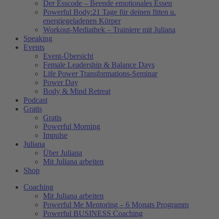
Der Esscode – Beende emotionales Essen
Powerful Body:21 Tage für deinen fitten u.
energiegeladenen Körper
Workout-Mediathek – Trainiere mit Juliana
Speaking
Events
Event-Übersicht
Female Leadership & Balance Days
Life Power Transformations-Seminar
Power Day
Body & Mind Retreat
Podcast
Gratis
Gratis
Powerful Morning
Impulse
Juliana
Über Juliana
Mit Juliana arbeiten
Shop
Coaching
Mit Juliana arbeiten
Powerful Me Mentoring – 6 Monats Programm
Powerful BUSINESS Coaching