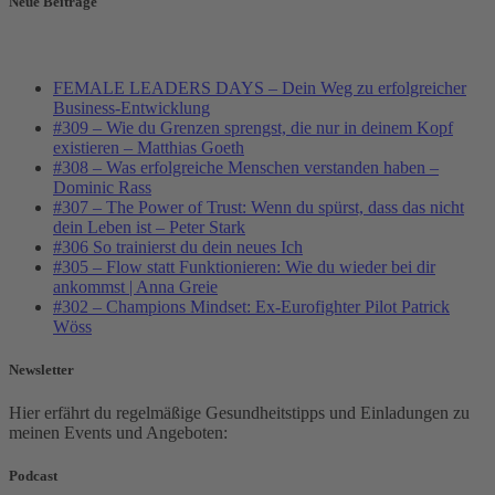
Neue Beiträge
FEMALE LEADERS DAYS – Dein Weg zu erfolgreicher
Business-Entwicklung
#309 – Wie du Grenzen sprengst, die nur in deinem Kopf
existieren – Matthias Goeth
#308 – Was erfolgreiche Menschen verstanden haben –
Dominic Rass
#307 – The Power of Trust: Wenn du spürst, dass das nicht
dein Leben ist – Peter Stark
#306 So trainierst du dein neues Ich
#305 – Flow statt Funktionieren: Wie du wieder bei dir
ankommst | Anna Greie
#302 – Champions Mindset: Ex-Eurofighter Pilot Patrick
Wöss
Newsletter
Hier erfährt du regelmäßige Gesundheitstipps und Einladungen zu
meinen Events und Angeboten:
Podcast