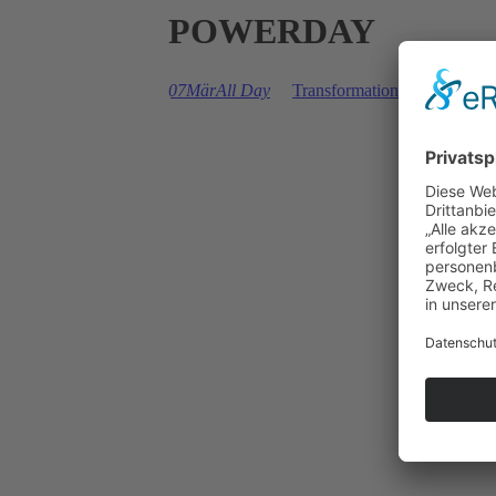
POWERDAY
07
Mär
All Day
Transformations-Event