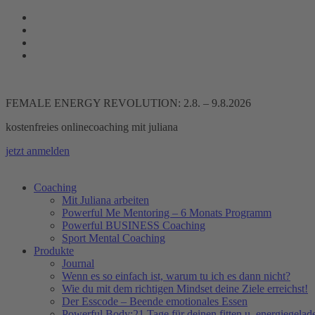
Zum
Inhalt
springen
FEMALE ENERGY REVOLUTION: 2.8. – 9.8.2026
kostenfreies onlinecoaching mit juliana
jetzt anmelden
Coaching
Mit Juliana arbeiten
Powerful Me Mentoring – 6 Monats Programm
Powerful BUSINESS Coaching
Sport Mental Coaching
Produkte
Journal
Wenn es so einfach ist, warum tu ich es dann nicht?
Wie du mit dem richtigen Mindset deine Ziele erreichst!
Der Esscode – Beende emotionales Essen
Powerful Body:21 Tage für deinen fitten u. energiegela