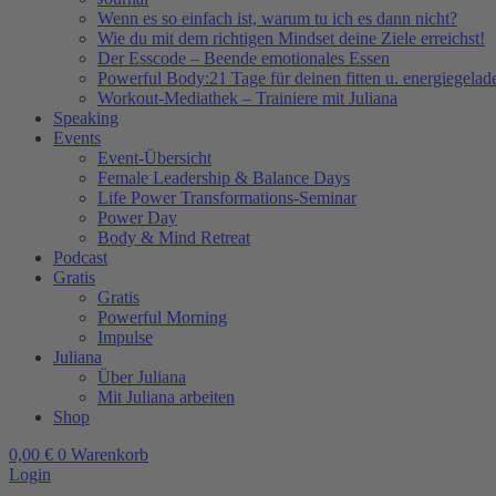
Wenn es so einfach ist, warum tu ich es dann nicht?
Wie du mit dem richtigen Mindset deine Ziele erreichst!
Der Esscode – Beende emotionales Essen
Powerful Body:21 Tage für deinen fitten u. energiegela
Workout-Mediathek – Trainiere mit Juliana
Speaking
Events
Event-Übersicht
Female Leadership & Balance Days
Life Power Transformations-Seminar
Power Day
Body & Mind Retreat
Podcast
Gratis
Gratis
Powerful Morning
Impulse
Juliana
Über Juliana
Mit Juliana arbeiten
Shop
0,00
€
0
Warenkorb
Login