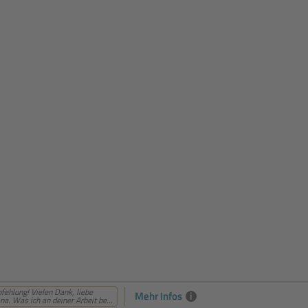
ehlung! Vielen Dank, liebe
Mehr Infos
i
ana. Was ich an deiner Arbeit be...