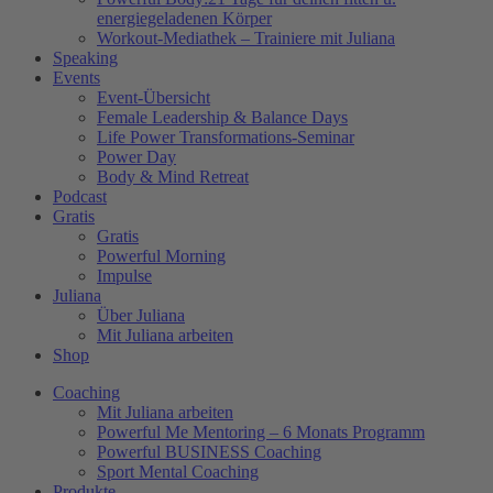
energiegeladenen Körper
Workout-Mediathek – Trainiere mit Juliana
Speaking
Events
Event-Übersicht
Female Leadership & Balance Days
Life Power Transformations-Seminar
Power Day
Body & Mind Retreat
Podcast
Gratis
Gratis
Powerful Morning
Impulse
Juliana
Über Juliana
Mit Juliana arbeiten
Shop
Coaching
Mit Juliana arbeiten
Powerful Me Mentoring – 6 Monats Programm
Powerful BUSINESS Coaching
Sport Mental Coaching
Produkte