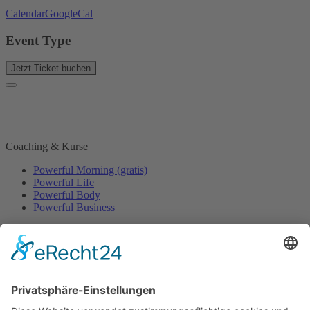
Calendar
GoogleCal
Event Type
Jetzt Ticket buchen
Coaching & Kurse
Powerful Morning (gratis)
Powerful Life
Powerful Body
Powerful Business
Events
Event-Übersicht
Power Day
Life Power Seminar
Juliana Käfer