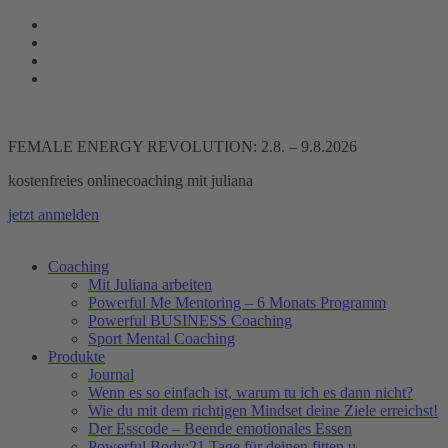
Zum
Inhalt
springen
FEMALE ENERGY REVOLUTION: 2.8. – 9.8.2026
kostenfreies onlinecoaching mit juliana
jetzt anmelden
Coaching
Mit Juliana arbeiten
Powerful Me Mentoring – 6 Monats Programm
Powerful BUSINESS Coaching
Sport Mental Coaching
Produkte
Journal
Wenn es so einfach ist, warum tu ich es dann nicht?
Wie du mit dem richtigen Mindset deine Ziele erreichst!
Der Esscode – Beende emotionales Essen
Powerful Body:21 Tage für deinen fitten u.