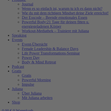
Journal
Wenn es so einfach ist, warum tu ich es dann nicht?
Wie du mit dem richtigen Mindset deine Ziele erreichst!
Der Esscode – Beende emotionales Essen
Powerful Body:21 Tage für deinen fitten u.
energiegeladenen Körper
Workout-Mediathek – Trainiere mit Juliana
Speaking
Events
Event-Übersicht
Female Leadership & Balance Days
Life Power Transformations-Seminar
Power Day
Body & Mind Retreat
Podcast
Gratis
Gratis
Powerful Morning
Impulse
Juliana
Über Juliana
Mit Juliana arbeiten
Shop
0,00
€
0
Warenkorb