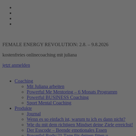
Zum
Inhalt
springen
FEMALE ENERGY REVOLUTION: 2.8. – 9.8.2026
kostenfreies onlinecoaching mit juliana
jetzt anmelden
Coaching
Mit Juliana arbeiten
Powerful Me Mentoring – 6 Monats Programm
Powerful BUSINESS Coaching
Sport Mental Coaching
Produkte
Journal
Wenn es so einfach ist, warum tu ich es dann nicht?
Wie du mit dem richtigen Mindset deine Ziele erreichst!
Der Esscode – Beende emotionales Essen
Powerful Body:21 Tage für deinen fitten u.