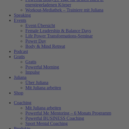
energiegeladenen Körper
Workout-Mediathek – Trainiere mit Juliana
Speaking
Events
Event-Übersicht
Female Leadership & Balance Days
Life Power Transformations-Seminar
Power Day
Body & Mind Retreat
Podcast
Gratis
Gratis
Powerful Morning
Impulse
Juliana
Über Juliana
Mit Juliana arbeiten
Shop
Coaching
Mit Juliana arbeiten
Powerful Me Mentoring – 6 Monats Programm
Powerful BUSINESS Coaching
Sport Mental Coaching
Produkte