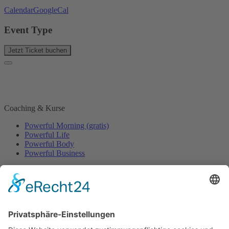
Calendar
GoogleCal
Event Type
Jetzt Ticket buchen
Coaching & Kurse
Powerful Morning (gratis)
Powerful Life
Powerful Body
Powerful Business
Events
Event-Übersicht
Power Day
Life Power Seminar
Juliana Käfer