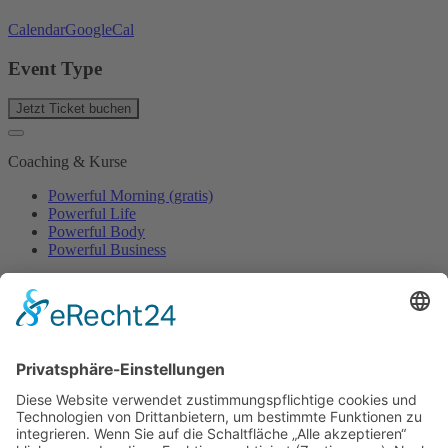
Calendar
GoogleCal
Event Type
Jetzt Ticket buchen
Coaching & Kurse
Powerful Morning (gratis)
Powerful Life
Powerful Body
Powerful Business
Events
Event-Übersicht
Power Day
Life Power Seminar
Juliana Käfer
Über mich
Mit mir arbeiten