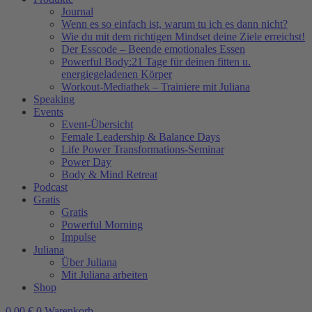
Journal
Wenn es so einfach ist, warum tu ich es dann nicht?
Wie du mit dem richtigen Mindset deine Ziele erreichst!
Der Esscode – Beende emotionales Essen
Powerful Body:21 Tage für deinen fitten u.
energiegeladenen Körper
Workout-Mediathek – Trainiere mit Juliana
Speaking
Events
Event-Übersicht
Female Leadership & Balance Days
Life Power Transformations-Seminar
Power Day
Body & Mind Retreat
Podcast
Gratis
Gratis
Powerful Morning
Impulse
Juliana
Über Juliana
Mit Juliana arbeiten
Shop
0,00
€
0
Warenkorb