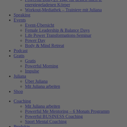
energiegeladenen Körper
Workout-Mediathek – Trainiere mit Juliana
Speaking
Events
Event-Übersicht
Female Leadership & Balance Days
Life Power Transformations-Seminar
Power Day
Body & Mind Retreat
Podcast
Gratis
Gratis
Powerful Morning
Impulse
Juliana
Über Juliana
Mit Juliana arbeiten
Shop
Coaching
Mit Juliana arbeiten
Powerful Me Mentoring – 6 Monats Programm
Powerful BUSINESS Coaching
Sport Mental Coaching
Produkte