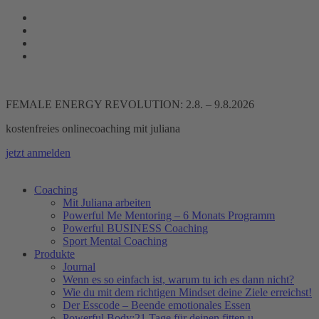
Zum
Inhalt
springen
FEMALE ENERGY REVOLUTION: 2.8. – 9.8.2026
kostenfreies onlinecoaching mit juliana
jetzt anmelden
Coaching
Mit Juliana arbeiten
Powerful Me Mentoring – 6 Monats Programm
Powerful BUSINESS Coaching
Sport Mental Coaching
Produkte
Journal
Wenn es so einfach ist, warum tu ich es dann nicht?
Wie du mit dem richtigen Mindset deine Ziele erreichst!
Der Esscode – Beende emotionales Essen
Powerful Body:21 Tage für deinen fitten u.