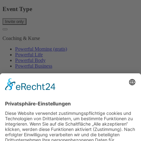
Event Type
Invite only
Coaching & Kurse
Powerful Morning (gratis)
Powerful Life
Powerful Body
Powerful Business
Events
Event-Übersicht
Power Day
Life Power Seminar
Juliana Käfer
Über mich
Mit mir arbeiten
Gratis
Podcast