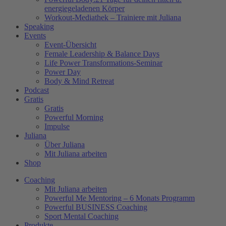
energiegeladenen Körper
Workout-Mediathek – Trainiere mit Juliana
Speaking
Events
Event-Übersicht
Female Leadership & Balance Days
Life Power Transformations-Seminar
Power Day
Body & Mind Retreat
Podcast
Gratis
Gratis
Powerful Morning
Impulse
Juliana
Über Juliana
Mit Juliana arbeiten
Shop
Coaching
Mit Juliana arbeiten
Powerful Me Mentoring – 6 Monats Programm
Powerful BUSINESS Coaching
Sport Mental Coaching
Produkte