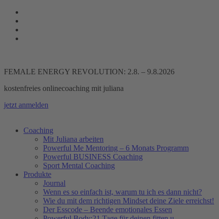
Zum
Inhalt
springen
FEMALE ENERGY REVOLUTION: 2.8. – 9.8.2026
kostenfreies onlinecoaching mit juliana
jetzt anmelden
Coaching
Mit Juliana arbeiten
Powerful Me Mentoring – 6 Monats Programm
Powerful BUSINESS Coaching
Sport Mental Coaching
Produkte
Journal
Wenn es so einfach ist, warum tu ich es dann nicht?
Wie du mit dem richtigen Mindset deine Ziele erreichst!
Der Esscode – Beende emotionales Essen
Powerful Body:21 Tage für deinen fitten u.