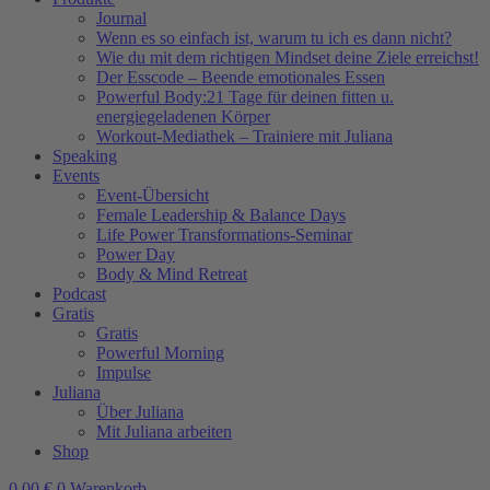
Journal
Wenn es so einfach ist, warum tu ich es dann nicht?
Wie du mit dem richtigen Mindset deine Ziele erreichst!
Der Esscode – Beende emotionales Essen
Powerful Body:21 Tage für deinen fitten u.
energiegeladenen Körper
Workout-Mediathek – Trainiere mit Juliana
Speaking
Events
Event-Übersicht
Female Leadership & Balance Days
Life Power Transformations-Seminar
Power Day
Body & Mind Retreat
Podcast
Gratis
Gratis
Powerful Morning
Impulse
Juliana
Über Juliana
Mit Juliana arbeiten
Shop
0,00
€
0
Warenkorb