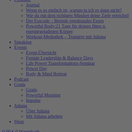
Journal
Wenn es so einfach ist, warum tu ich es dann nicht?
Wie du mit dem richtigen Mindset deine Ziele erreichst!
Der Esscode – Beende emotionales Essen
Powerful Body:21 Tage für deinen fitten u.
energiegeladenen Körper
Workout-Mediathek – Trainiere mit Juliana
Speaking
Events
Event-Übersicht
Female Leadership & Balance Days
Life Power Transformations-Seminar
Power Day
Body & Mind Retreat
Podcast
Gratis
Gratis
Powerful Morning
Impulse
Juliana
Über Juliana
Mit Juliana arbeiten
Shop
0,00
€
0
Warenkorb