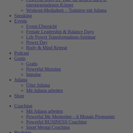
energiegeladenen Körper
Workout-Mediathek – Trainiere mit Juliana
Speaking
Events
Event-Übersicht
Female Leadership & Balance Days
Life Power Transformations-Seminar
Power Day
Body & Mind Retreat
Podcast
Gratis
Gratis
Powerful Morning
Impulse
Juliana
Über Juliana
Mit Juliana arbeiten
Shop
Coaching
Mit Juliana arbeiten
Powerful Me Mentoring – 6 Monats Programm
Powerful BUSINESS Coaching
Sport Mental Coaching
Produkte