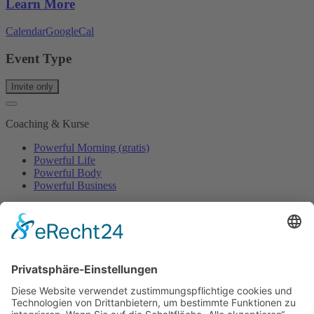
Learn More
Calendar
GoogleCal
Event Type
Invite only
Coaching & Kurse
Powerful Morning (gratis)
Powerful Life
Powerful Body
Powerful Business
Events
Event-Übersicht
Power Day
Life Power Seminar
Juliana Käfer
Über mich