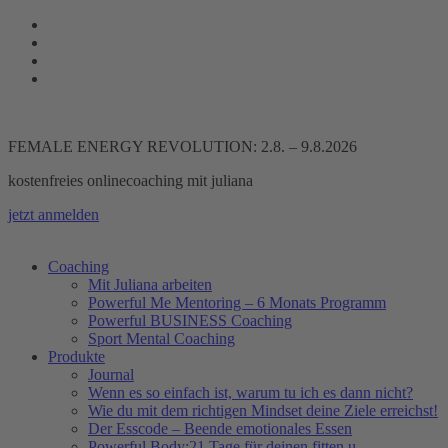
Zum
Inhalt
springen
FEMALE ENERGY REVOLUTION: 2.8. – 9.8.2026
kostenfreies onlinecoaching mit juliana
jetzt anmelden
Coaching
Mit Juliana arbeiten
Powerful Me Mentoring – 6 Monats Programm
Powerful BUSINESS Coaching
Sport Mental Coaching
Produkte
Journal
Wenn es so einfach ist, warum tu ich es dann nicht?
Wie du mit dem richtigen Mindset deine Ziele erreichst!
Der Esscode – Beende emotionales Essen
Powerful Body:21 Tage für deinen fitten u.