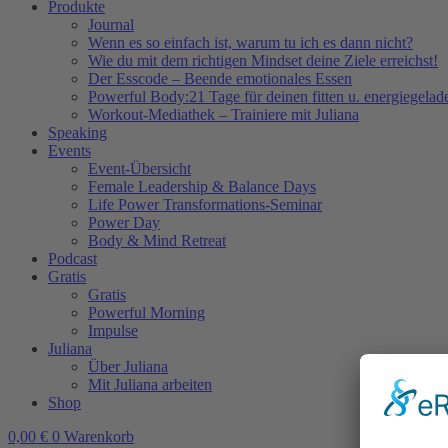
Produkte
Journal
Wenn es so einfach ist, warum tu ich es dann nicht?
Wie du mit dem richtigen Mindset deine Ziele erreichst!
Der Esscode – Beende emotionales Essen
Powerful Body:21 Tage für deinen fitten u. energiegela
Workout-Mediathek – Trainiere mit Juliana
Speaking
Events
Event-Übersicht
Female Leadership & Balance Days
Life Power Transformations-Seminar
Power Day
Body & Mind Retreat
Podcast
Gratis
Gratis
Powerful Morning
Impulse
Juliana
Über Juliana
Mit Juliana arbeiten
Shop
0,00
€
0
Warenkorb