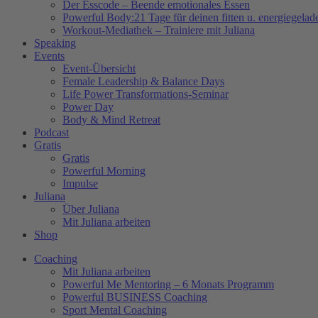
Der Esscode – Beende emotionales Essen
Powerful Body:21 Tage für deinen fitten u. energiegela
Workout-Mediathek – Trainiere mit Juliana
Speaking
Events
Event-Übersicht
Female Leadership & Balance Days
Life Power Transformations-Seminar
Power Day
Body & Mind Retreat
Podcast
Gratis
Gratis
Powerful Morning
Impulse
Juliana
Über Juliana
Mit Juliana arbeiten
Shop
Coaching
Mit Juliana arbeiten
Powerful Me Mentoring – 6 Monats Programm
Powerful BUSINESS Coaching
Sport Mental Coaching