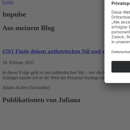
Login
Impulse
Aus meinem Blog
#261 Finde deinen authentischen Stil und strahle selb
18. Februar 2025
In dieser Folge geht es um authentischen Stil – wie du deinen persönl
Schlager tauche ich in die Welt des Personal Stylings ein und wir spr
Juliana Käfers Fachartikel
Publikationen von Juliana