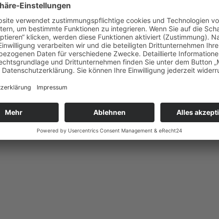
stbewusst
ichen Look findest, der dich wirklich widerspiegelt und dich selbstbew
echen darüber, warum dein Stil viel mehr ist als nur Kleidung – er ist A