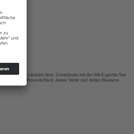
usst nach außen strahlen lässt. Gemeinsam mit der Stil-Expertin Sue
usdruck deiner Persönlichkeit, deiner Werte und deines Business.