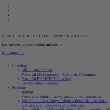
Zum
Inhalt
springen
FEMALE ENERGY REVOLUTION: 2.8. – 9.8.2026
kostenfreies onlinecoaching mit juliana
jetzt anmelden
Coaching
Mit Juliana arbeiten
Powerful Me Mentoring – 6 Monats Programm
Powerful BUSINESS Coaching
Sport Mental Coaching
Produkte
Journal
Wenn es so einfach ist, warum tu ich es dann nicht?
Wie du mit dem richtigen Mindset deine Ziele erreichst!
Der Esscode – Beende emotionales Essen
Powerful Body:21 Tage für deinen fitten u. energiegela