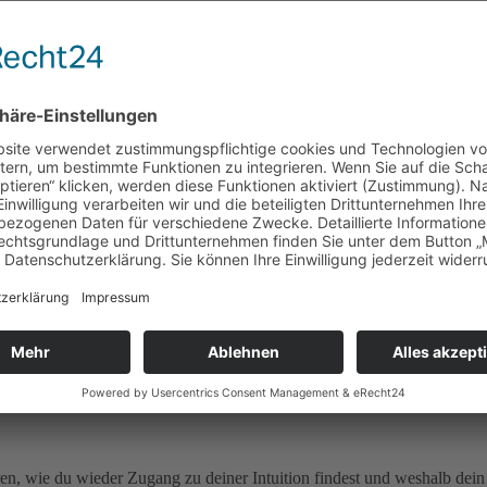
 – Dominic Rass
t.
taltrainer Dominic Rass über mentale Stärke, Umsetzung, Erfolg und d
nicht dein Leben ist – Peter Stark
wie du wieder Zugang zu deiner Intuition findest und weshalb dein Um