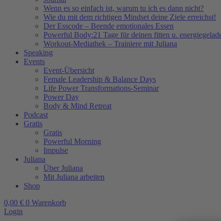
Wenn es so einfach ist, warum tu ich es dann nicht?
Wie du mit dem richtigen Mindset deine Ziele erreichst!
Der Esscode – Beende emotionales Essen
Powerful Body:21 Tage für deinen fitten u. energiegela
Workout-Mediathek – Trainiere mit Juliana
Speaking
Events
Event-Übersicht
Female Leadership & Balance Days
Life Power Transformations-Seminar
Power Day
Body & Mind Retreat
Podcast
Gratis
Gratis
Powerful Morning
Impulse
Juliana
Über Juliana
Mit Juliana arbeiten
Shop
0,00
€
0
Warenkorb
Login