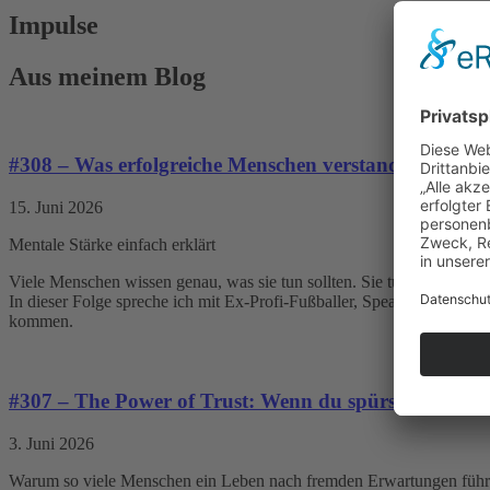
Impulse
Aus meinem Blog
#308 – Was erfolgreiche Menschen verstanden haben
15. Juni 2026
Mentale Stärke einfach erklärt
Viele Menschen wissen genau, was sie tun sollten. Sie tun es nur nich
In dieser Folge spreche ich mit Ex-Profi-Fußballer, Speaker und Men
kommen.
#307 – The Power of Trust: Wenn du spürst, dass das 
3. Juni 2026
Warum so viele Menschen ein Leben nach fremden Erwartungen führen, 