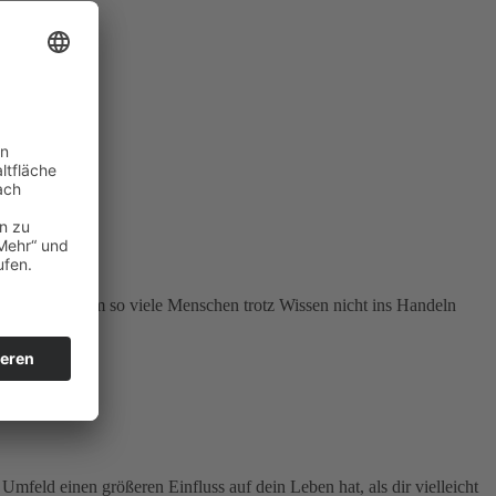
ie Frage, warum so viele Menschen trotz Wissen nicht ins Handeln
feld einen größeren Einfluss auf dein Leben hat, als dir vielleicht