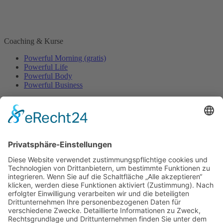
Coaching & Kurse
Powerful Morning (gratis)
Powerful Life
Powerful Body
Powerful Business
Events
Event-Übersicht
Power Day
Life Power Seminar
Juliana Käfer
Über mich
Mit mir arbeiten
Gratis
Podcast
Shop