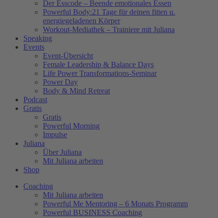
Der Esscode – Beende emotionales Essen
Powerful Body:21 Tage für deinen fitten u.
energiegeladenen Körper
Workout-Mediathek – Trainiere mit Juliana
Speaking
Events
Event-Übersicht
Female Leadership & Balance Days
Life Power Transformations-Seminar
Power Day
Body & Mind Retreat
Podcast
Gratis
Gratis
Powerful Morning
Impulse
Juliana
Über Juliana
Mit Juliana arbeiten
Shop
Coaching
Mit Juliana arbeiten
Powerful Me Mentoring – 6 Monats Programm
Powerful BUSINESS Coaching