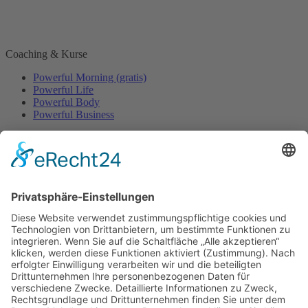
Coaching & Kurse
Powerful Morning (gratis)
Powerful Life
Powerful Body
Powerful Business
Events
Event-Übersicht
Power Day
Life Power Seminar
Juliana Käfer
Über mich
Mit mir arbeiten
Gratis
Podcast
Shop