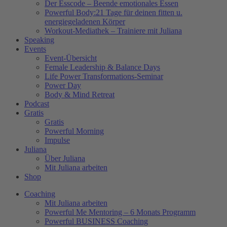
Der Esscode – Beende emotionales Essen
Powerful Body:21 Tage für deinen fitten u.
energiegeladenen Körper
Workout-Mediathek – Trainiere mit Juliana
Speaking
Events
Event-Übersicht
Female Leadership & Balance Days
Life Power Transformations-Seminar
Power Day
Body & Mind Retreat
Podcast
Gratis
Gratis
Powerful Morning
Impulse
Juliana
Über Juliana
Mit Juliana arbeiten
Shop
Coaching
Mit Juliana arbeiten
Powerful Me Mentoring – 6 Monats Programm
Powerful BUSINESS Coaching