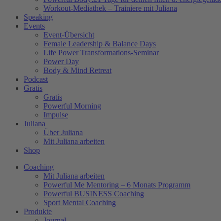
Workout-Mediathek – Trainiere mit Juliana
Speaking
Events
Event-Übersicht
Female Leadership & Balance Days
Life Power Transformations-Seminar
Power Day
Body & Mind Retreat
Podcast
Gratis
Gratis
Powerful Morning
Impulse
Juliana
Über Juliana
Mit Juliana arbeiten
Shop
Coaching
Mit Juliana arbeiten
Powerful Me Mentoring – 6 Monats Programm
Powerful BUSINESS Coaching
Sport Mental Coaching
Produkte
Journal