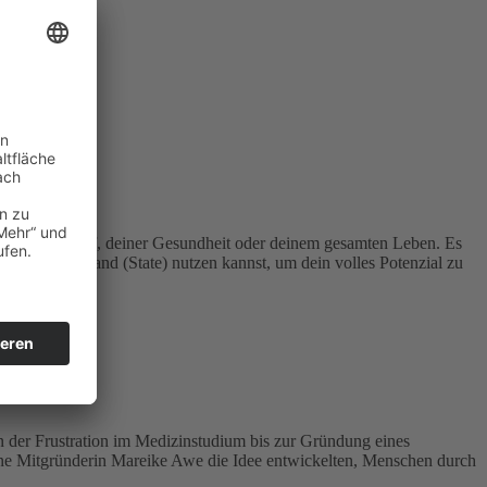
 in deinem Beruf, deiner Gesundheit oder deinem gesamten Leben. Es
en inneren Zustand (State) nutzen kannst, um dein volles Potenzial zu
Von der Frustration im Medizinstudium bis zur Gründung eines
eine Mitgründerin Mareike Awe die Idee entwickelten, Menschen durch