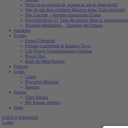
Wenn es so einfach ist, warum tu ich es dann nicht?
Wie du mit dem richtigen Mindset deine Ziele erreichst!
Der Esscode – Beende emotionales Essen
Powerful Body:21 Tage für deinen fitten u. energiegela
Workout-Mediathek – Trainiere mit Juliana
Speaking
Events
Event-Übersicht
Female Leadership & Balance Days
Life Power Transformations-Seminar
Power Day
Body & Mind Retreat
Podcast
Gratis
Gratis
Powerful Morning
Impulse
Juliana
Über Juliana
Mit Juliana arbeiten
Shop
0,00
€
0
Warenkorb
Login