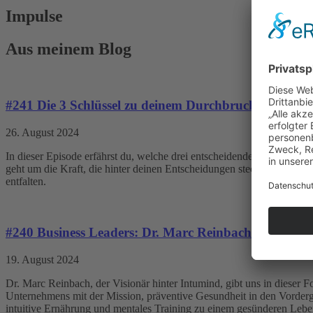
Impulse
Aus meinem Blog
#241 Die 3 Schlüssel zu deinem Durchbruch – Entsch
26. August 2024
In dieser Episode erfährst du, welche drei entscheidenden Schlüssel
geht um die Kraft, die hinter deinen Entscheidungen steckt, und wie du
entfalten.
#240 Business Leaders: Dr. Marc Reinbach – Vom St
19. August 2024
Dr. Marc Reinbach, der Visionär hinter Intumind, gibt uns in dieser F
Unternehmens mit der Mission, präventive Gesundheit in den Vorderg
intuitive Ernährung und mentales Training zu einem gesünderen Lebe