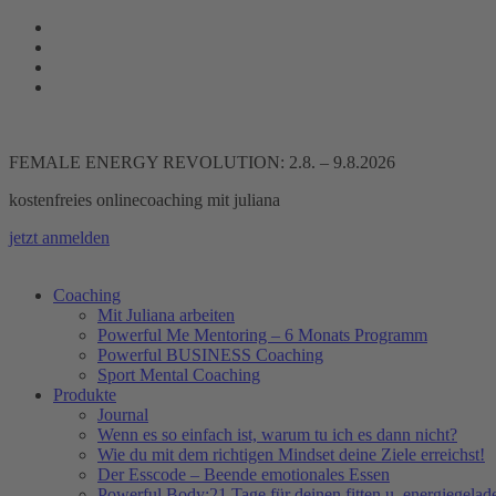
Zum
Inhalt
springen
FEMALE ENERGY REVOLUTION: 2.8. – 9.8.2026
kostenfreies onlinecoaching mit juliana
jetzt anmelden
Coaching
Mit Juliana arbeiten
Powerful Me Mentoring – 6 Monats Programm
Powerful BUSINESS Coaching
Sport Mental Coaching
Produkte
Journal
Wenn es so einfach ist, warum tu ich es dann nicht?
Wie du mit dem richtigen Mindset deine Ziele erreichst!
Der Esscode – Beende emotionales Essen
Powerful Body:21 Tage für deinen fitten u. energiegela