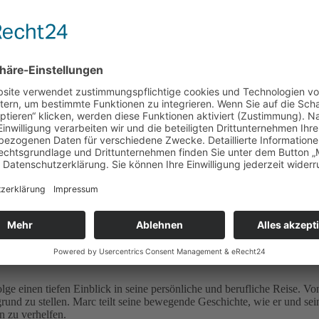
eidungen, die dein Leben verändern
 du brauchst, um deinen persönlichen Durchbruch zu erreichen – sei es
 deine Strategie, die Geschichten, die du dir selbst erzählst, und dein
art-up zum Erfolg und wieder von vorne
olge einen tiefen Einblick in seine persönliche und berufliche Reise. 
rund zu stellen. Marc teilt seine bewegende Geschichte, wie er und s
n zu verhelfen.