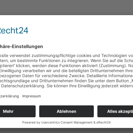
swirst
überhaupt: deine Energie. Ich teile mit dir, warum nicht Zeitmanagem
du von mir drei einfache
t.