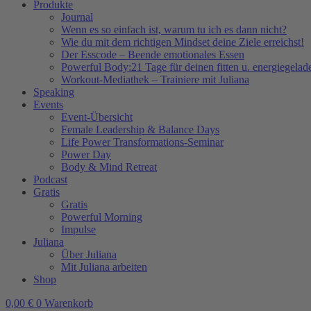
Produkte
Journal
Wenn es so einfach ist, warum tu ich es dann nicht?
Wie du mit dem richtigen Mindset deine Ziele erreichst!
Der Esscode – Beende emotionales Essen
Powerful Body:21 Tage für deinen fitten u. energiegela
Workout-Mediathek – Trainiere mit Juliana
Speaking
Events
Event-Übersicht
Female Leadership & Balance Days
Life Power Transformations-Seminar
Power Day
Body & Mind Retreat
Podcast
Gratis
Gratis
Powerful Morning
Impulse
Juliana
Über Juliana
Mit Juliana arbeiten
Shop
0,00
€
0
Warenkorb