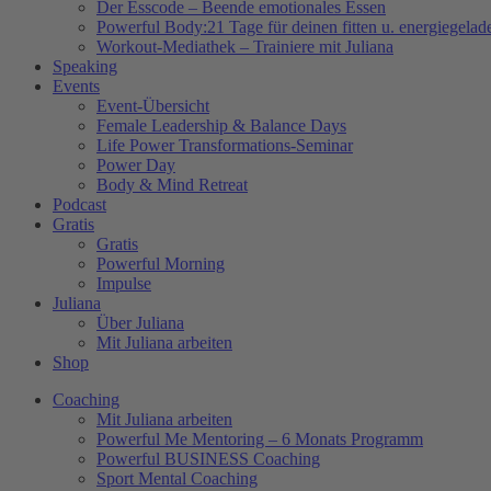
Der Esscode – Beende emotionales Essen
Powerful Body:21 Tage für deinen fitten u. energiegela
Workout-Mediathek – Trainiere mit Juliana
Speaking
Events
Event-Übersicht
Female Leadership & Balance Days
Life Power Transformations-Seminar
Power Day
Body & Mind Retreat
Podcast
Gratis
Gratis
Powerful Morning
Impulse
Juliana
Über Juliana
Mit Juliana arbeiten
Shop
Coaching
Mit Juliana arbeiten
Powerful Me Mentoring – 6 Monats Programm
Powerful BUSINESS Coaching
Sport Mental Coaching