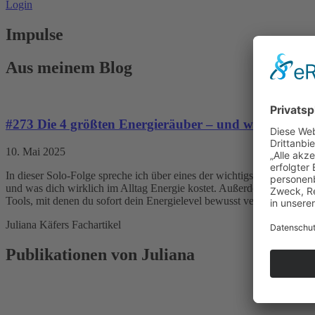
Login
Impulse
Aus meinem Blog
#273 Die 4 größten Energieräuber – und wie du sie lo
10. Mai 2025
In dieser Solo-Folge spreche ich über eines der wichtigsten Themen 
und was dich wirklich im Alltag Energie kostet. Außerdem bekommst 
Tools, mit denen du sofort dein Energielevel bewusst verändern kanns
Juliana Käfers Fachartikel
Publikationen von Juliana