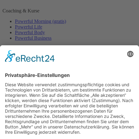
Coaching & Kurse
Powerful Morning (gratis)
Powerful Life
Powerful Body
Powerful Business
Events
Event-Übersicht
Power Day
Life Power Seminar
Juliana Käfer
Über mich
Mit mir arbeiten
Gratis
Podcast
Shop