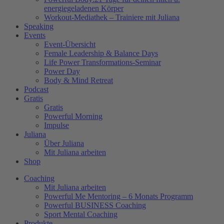
energiegeladenen Körper
Workout-Mediathek – Trainiere mit Juliana
Speaking
Events
Event-Übersicht
Female Leadership & Balance Days
Life Power Transformations-Seminar
Power Day
Body & Mind Retreat
Podcast
Gratis
Gratis
Powerful Morning
Impulse
Juliana
Über Juliana
Mit Juliana arbeiten
Shop
Coaching
Mit Juliana arbeiten
Powerful Me Mentoring – 6 Monats Programm
Powerful BUSINESS Coaching
Sport Mental Coaching
Produkte