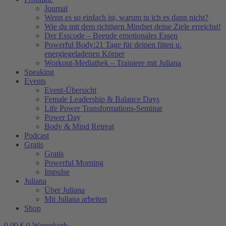
Journal
Wenn es so einfach ist, warum tu ich es dann nicht?
Wie du mit dem richtigen Mindset deine Ziele erreichst!
Der Esscode – Beende emotionales Essen
Powerful Body:21 Tage für deinen fitten u.
energiegeladenen Körper
Workout-Mediathek – Trainiere mit Juliana
Speaking
Events
Event-Übersicht
Female Leadership & Balance Days
Life Power Transformations-Seminar
Power Day
Body & Mind Retreat
Podcast
Gratis
Gratis
Powerful Morning
Impulse
Juliana
Über Juliana
Mit Juliana arbeiten
Shop
0,00
€
0
Warenkorb