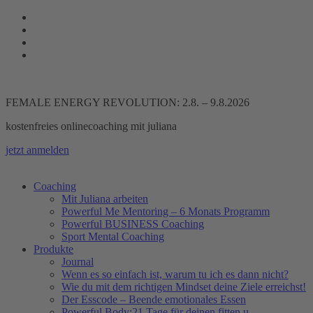
Zum
Inhalt
springen
FEMALE ENERGY REVOLUTION: 2.8. – 9.8.2026
kostenfreies onlinecoaching mit juliana
jetzt anmelden
Coaching
Mit Juliana arbeiten
Powerful Me Mentoring – 6 Monats Programm
Powerful BUSINESS Coaching
Sport Mental Coaching
Produkte
Journal
Wenn es so einfach ist, warum tu ich es dann nicht?
Wie du mit dem richtigen Mindset deine Ziele erreichst!
Der Esscode – Beende emotionales Essen
Powerful Body:21 Tage für deinen fitten u.