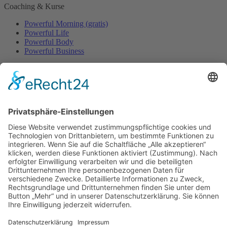
Coaching & Kurse
Powerful Morning (gratis)
Powerful Life
Powerful Body
Powerful Business
Events
Event-Übersicht
Power Day
Life Power Seminar
Juliana Käfer
Über mich
Mit mir arbeiten
Gratis
Podcast
Shop