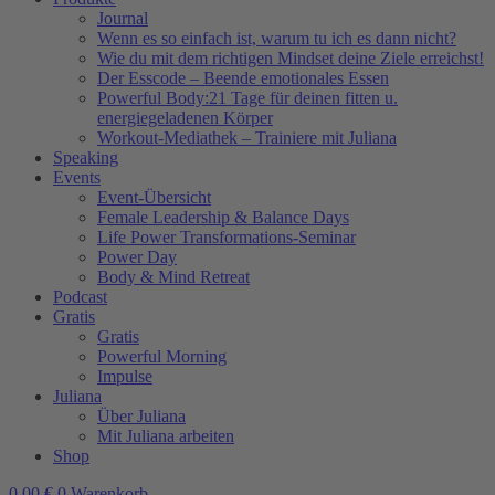
Journal
Wenn es so einfach ist, warum tu ich es dann nicht?
Wie du mit dem richtigen Mindset deine Ziele erreichst!
Der Esscode – Beende emotionales Essen
Powerful Body:21 Tage für deinen fitten u.
energiegeladenen Körper
Workout-Mediathek – Trainiere mit Juliana
Speaking
Events
Event-Übersicht
Female Leadership & Balance Days
Life Power Transformations-Seminar
Power Day
Body & Mind Retreat
Podcast
Gratis
Gratis
Powerful Morning
Impulse
Juliana
Über Juliana
Mit Juliana arbeiten
Shop
0,00
€
0
Warenkorb