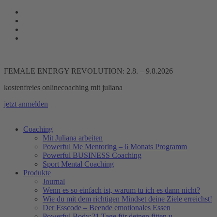
Zum
Inhalt
springen
FEMALE ENERGY REVOLUTION: 2.8. – 9.8.2026
kostenfreies onlinecoaching mit juliana
jetzt anmelden
Coaching
Mit Juliana arbeiten
Powerful Me Mentoring – 6 Monats Programm
Powerful BUSINESS Coaching
Sport Mental Coaching
Produkte
Journal
Wenn es so einfach ist, warum tu ich es dann nicht?
Wie du mit dem richtigen Mindset deine Ziele erreichst!
Der Esscode – Beende emotionales Essen
Powerful Body:21 Tage für deinen fitten u.