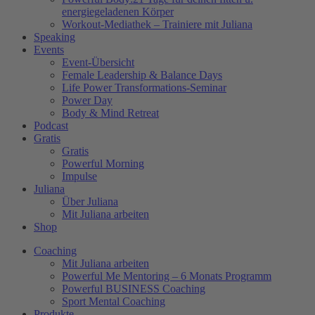
energiegeladenen Körper
Workout-Mediathek – Trainiere mit Juliana
Speaking
Events
Event-Übersicht
Female Leadership & Balance Days
Life Power Transformations-Seminar
Power Day
Body & Mind Retreat
Podcast
Gratis
Gratis
Powerful Morning
Impulse
Juliana
Über Juliana
Mit Juliana arbeiten
Shop
Coaching
Mit Juliana arbeiten
Powerful Me Mentoring – 6 Monats Programm
Powerful BUSINESS Coaching
Sport Mental Coaching
Produkte