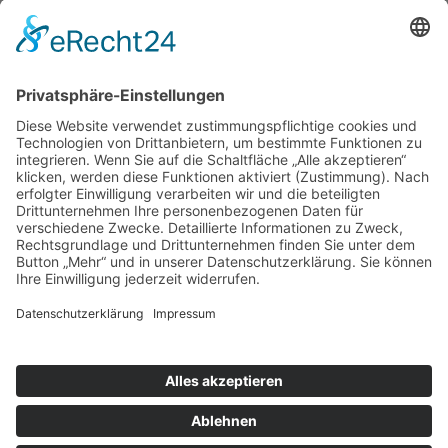
Events
Event-Übersicht
Power Day
Life Power Seminar
Juliana Käfer
Über mich
Mit mir arbeiten
Gratis
Podcast
Shop
Impressum
Datenschutz
AGB
Widerruf
Kasse