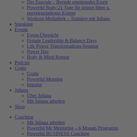
Der Esscode – Beende emotionales Essen
Powerful Body:21 Tage für deinen fitten u.
energiegeladenen Körper
Workout-Mediathek – Trainiere mit Juliana
Speaking
Events
Event-Übersicht
Female Leadership & Balance Days
Life Power Transformations-Seminar
Power Day
Body & Mind Retreat
Podcast
Gratis
Gratis
Powerful Morning
Impulse
Juliana
Über Juliana
Mit Juliana arbeiten
Shop
Coaching
Mit Juliana arbeiten
Powerful Me Mentoring – 6 Monats Programm
Powerful BUSINESS Coaching