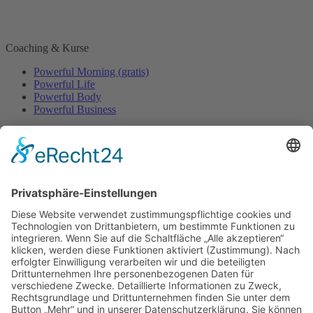
Coaching & Kurse
Powerful Morning (gratis)
Powerful Life
Powerful Body
Powerful Business
Events
Event-Übersicht
Power Day
Life Power Seminar
Juliana Käfer
Über mich
Mit mir arbeiten
Gratis
Podcast
Shop