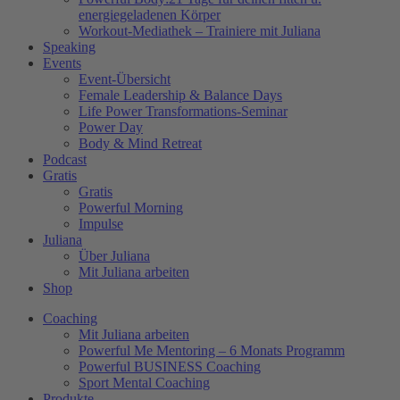
energiegeladenen Körper
Workout-Mediathek – Trainiere mit Juliana
Speaking
Events
Event-Übersicht
Female Leadership & Balance Days
Life Power Transformations-Seminar
Power Day
Body & Mind Retreat
Podcast
Gratis
Gratis
Powerful Morning
Impulse
Juliana
Über Juliana
Mit Juliana arbeiten
Shop
Coaching
Mit Juliana arbeiten
Powerful Me Mentoring – 6 Monats Programm
Powerful BUSINESS Coaching
Sport Mental Coaching
Produkte