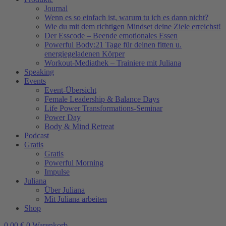
Journal
Wenn es so einfach ist, warum tu ich es dann nicht?
Wie du mit dem richtigen Mindset deine Ziele erreichst!
Der Esscode – Beende emotionales Essen
Powerful Body:21 Tage für deinen fitten u.
energiegeladenen Körper
Workout-Mediathek – Trainiere mit Juliana
Speaking
Events
Event-Übersicht
Female Leadership & Balance Days
Life Power Transformations-Seminar
Power Day
Body & Mind Retreat
Podcast
Gratis
Gratis
Powerful Morning
Impulse
Juliana
Über Juliana
Mit Juliana arbeiten
Shop
0,00
€
0
Warenkorb