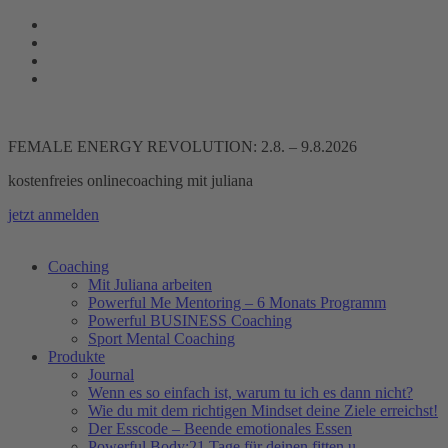
Zum
Inhalt
springen
FEMALE ENERGY REVOLUTION: 2.8. – 9.8.2026
kostenfreies onlinecoaching mit juliana
jetzt anmelden
Coaching
Mit Juliana arbeiten
Powerful Me Mentoring – 6 Monats Programm
Powerful BUSINESS Coaching
Sport Mental Coaching
Produkte
Journal
Wenn es so einfach ist, warum tu ich es dann nicht?
Wie du mit dem richtigen Mindset deine Ziele erreichst!
Der Esscode – Beende emotionales Essen
Powerful Body:21 Tage für deinen fitten u.