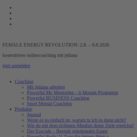
Zum
Inhalt
springen
FEMALE ENERGY REVOLUTION: 2.8. – 9.8.2026
kostenfreies onlinecoaching mit juliana
jetzt anmelden
Coaching
Mit Juliana arbeiten
Powerful Me Mentoring – 6 Monats Programm
Powerful BUSINESS Coaching
Sport Mental Coaching
Produkte
Journal
Wenn es so einfach ist, warum tu ich es dann nicht?
Wie du mit dem richtigen Mindset deine Ziele erreichst!
Der Esscode – Beende emotionales Essen
Powerful Body:21 Tage für deinen fitten u.