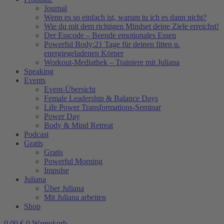
Journal
Wenn es so einfach ist, warum tu ich es dann nicht?
Wie du mit dem richtigen Mindset deine Ziele erreichst!
Der Esscode – Beende emotionales Essen
Powerful Body:21 Tage für deinen fitten u.
energiegeladenen Körper
Workout-Mediathek – Trainiere mit Juliana
Speaking
Events
Event-Übersicht
Female Leadership & Balance Days
Life Power Transformations-Seminar
Power Day
Body & Mind Retreat
Podcast
Gratis
Gratis
Powerful Morning
Impulse
Juliana
Über Juliana
Mit Juliana arbeiten
Shop
0,00
€
0
Warenkorb