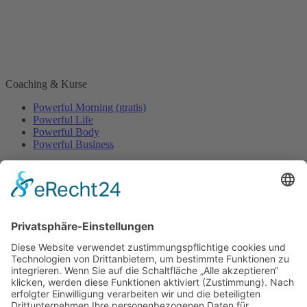
Coaching & Kurse
Powerful Morning (gratis)
Powerful Life
Powerful Body
Powerful Business
Events
Event-Übersicht
Power Day
Life Power Seminar
Juliana Käfer
Über mich
Mit mir arbeiten
Gratis
Podcast