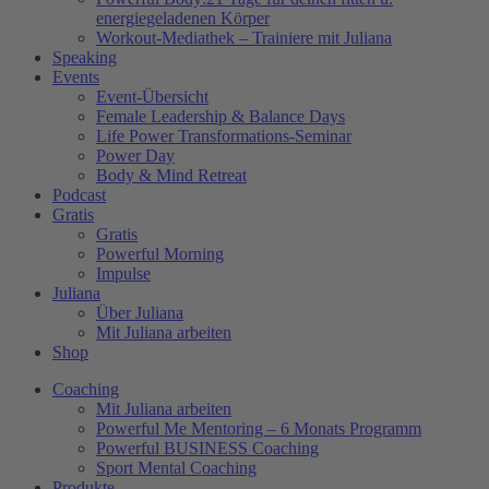
energiegeladenen Körper
Workout-Mediathek – Trainiere mit Juliana
Speaking
Events
Event-Übersicht
Female Leadership & Balance Days
Life Power Transformations-Seminar
Power Day
Body & Mind Retreat
Podcast
Gratis
Gratis
Powerful Morning
Impulse
Juliana
Über Juliana
Mit Juliana arbeiten
Shop
Coaching
Mit Juliana arbeiten
Powerful Me Mentoring – 6 Monats Programm
Powerful BUSINESS Coaching
Sport Mental Coaching
Produkte