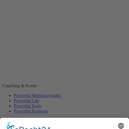
Coaching & Kurse
Powerful Morning (gratis)
Powerful Life
Powerful Body
Powerful Business
Events