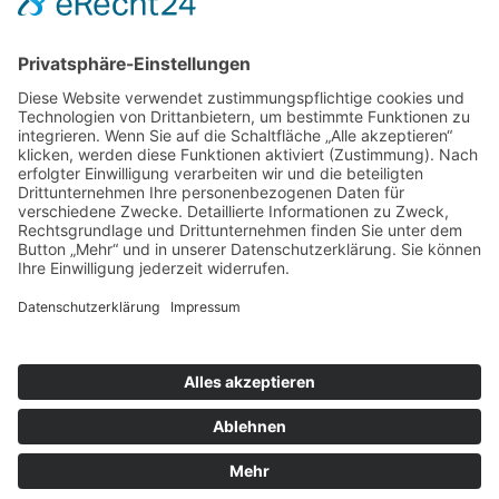
Event-Übersicht
Power Day
Life Power Seminar
Juliana Käfer
Über mich
Mit mir arbeiten
Gratis
Podcast
Shop
Impressum
Datenschutz
AGB
Widerruf
Kasse
Warenkorb