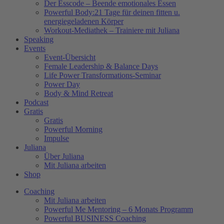
Der Esscode – Beende emotionales Essen
Powerful Body:21 Tage für deinen fitten u.
energiegeladenen Körper
Workout-Mediathek – Trainiere mit Juliana
Speaking
Events
Event-Übersicht
Female Leadership & Balance Days
Life Power Transformations-Seminar
Power Day
Body & Mind Retreat
Podcast
Gratis
Gratis
Powerful Morning
Impulse
Juliana
Über Juliana
Mit Juliana arbeiten
Shop
Coaching
Mit Juliana arbeiten
Powerful Me Mentoring – 6 Monats Programm
Powerful BUSINESS Coaching