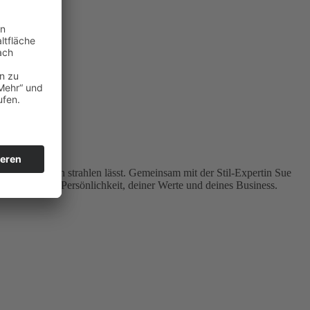
usst nach außen strahlen lässt. Gemeinsam mit der Stil-Expertin Sue
usdruck deiner Persönlichkeit, deiner Werte und deines Business.