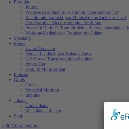
Produkte
Journal
Wenn es so einfach ist, warum tu ich es dann nicht?
Wie du mit dem richtigen Mindset deine Ziele erreichst!
Der Esscode – Beende emotionales Essen
Powerful Body:21 Tage für deinen fitten u. energiegela
Workout-Mediathek – Trainiere mit Juliana
Speaking
Events
Event-Übersicht
Female Leadership & Balance Days
Life Power Transformations-Seminar
Power Day
Body & Mind Retreat
Podcast
Gratis
Gratis
Powerful Morning
Impulse
Juliana
Über Juliana
Mit Juliana arbeiten
Shop
0,00
€
0
Warenkorb