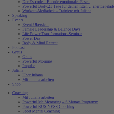
Der Esscode – Beende emotionales Essen
Powerful Body:21 Tage für deinen fitten u. energiegela
Workout-Mediathek – Trainiere mit Juliana
Speaking
Events
Event-Übersicht
Female Leadership & Balance Days
Life Power Transformations-Seminar
Power Day
Body & Mind Retreat
Podcast
Gratis
Gratis
Powerful Morning
Impulse
Juliana
Über Juliana
Mit Juliana arbeiten
Shop
Coaching
Mit Juliana arbeiten
Powerful Me Mentoring – 6 Monats Programm
Powerful BUSINESS Coaching
Sport Mental Coaching