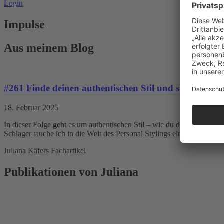
Login
Impulse
Aus meinem Blog
#261 Finde deinen authentischen Stil und strahle selb
18. Februar 2025
In dieser Folge geht es um authentischen Stil – wie du deinen persönl
Schlager tauche ich in die Welt des Personal Stylings ein und wir spr
Juliana Käfers Fachartikel
Publikationen von Juliana