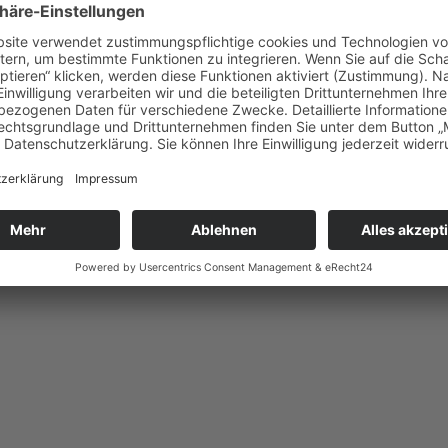
stbewusst
ichen Look findest, der dich wirklich widerspiegelt und dich selbstbew
echen darüber, warum dein Stil viel mehr ist als nur Kleidung – er ist A