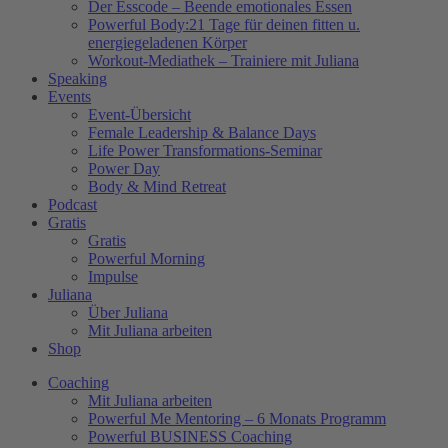
Der Esscode – Beende emotionales Essen
Powerful Body:21 Tage für deinen fitten u.
energiegeladenen Körper
Workout-Mediathek – Trainiere mit Juliana
Speaking
Events
Event-Übersicht
Female Leadership & Balance Days
Life Power Transformations-Seminar
Power Day
Body & Mind Retreat
Podcast
Gratis
Gratis
Powerful Morning
Impulse
Juliana
Über Juliana
Mit Juliana arbeiten
Shop
Coaching
Mit Juliana arbeiten
Powerful Me Mentoring – 6 Monats Programm
Powerful BUSINESS Coaching