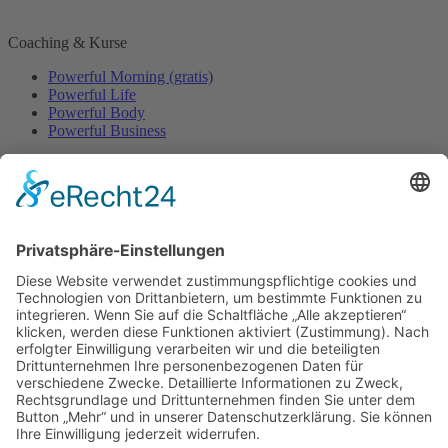
Coaching & Kurse
Powerful Morning (gratis)
Powerful Life
Powerful Body
Powerful Business
Events
Event-Übersicht
Power Day
Life Power Seminar
Juliana Käfer
Über mich
Mit mir arbeiten
Gratis
Podcast
Shop