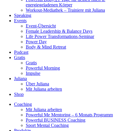
energiegeladenen Körper
Workout-Mediathek – Trainiere mit Juliana
Speaking
Events
Event-Übersicht
Female Leadership & Balance Days
Life Power Transformations-Seminar
Power Day
Body & Mind Retreat
Podcast
Gratis
Gratis
Powerful Morning
Impulse
Juliana
Über Juliana
Mit Juliana arbeiten
Shop
Coaching
Mit Juliana arbeiten
Powerful Me Mentoring – 6 Monats Programm
Powerful BUSINESS Coaching
Sport Mental Coaching
Produkte