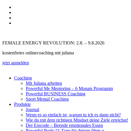
Zum
Inhalt
springen
FEMALE ENERGY REVOLUTION: 2.8. – 9.8.2026
kostenfreies onlinecoaching mit juliana
jetzt anmelden
Coaching
Mit Juliana arbeiten
Powerful Me Mentoring – 6 Monats Programm
Powerful BUSINESS Coaching
Sport Mental Coaching
Produkte
Journal
Wenn es so einfach ist, warum tu ich es dann nicht?
Wie du mit dem richtigen Mindset deine Ziele erreichst!
Der Esscode – Beende emotionales Essen
Powerful Body:21 Tage für deinen fitten u.