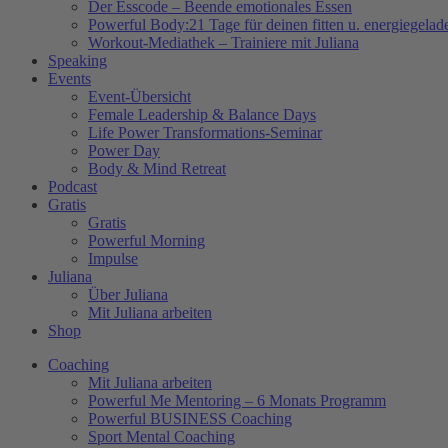
Der Esscode – Beende emotionales Essen
Powerful Body:21 Tage für deinen fitten u. energiegela
Workout-Mediathek – Trainiere mit Juliana
Speaking
Events
Event-Übersicht
Female Leadership & Balance Days
Life Power Transformations-Seminar
Power Day
Body & Mind Retreat
Podcast
Gratis
Gratis
Powerful Morning
Impulse
Juliana
Über Juliana
Mit Juliana arbeiten
Shop
Coaching
Mit Juliana arbeiten
Powerful Me Mentoring – 6 Monats Programm
Powerful BUSINESS Coaching
Sport Mental Coaching