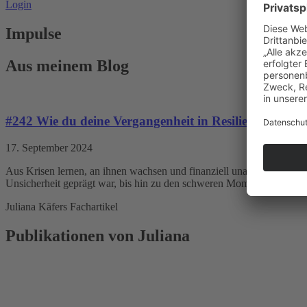
Login
Impulse
Aus meinem Blog
#242 Wie du deine Vergangenheit in Resilienz und Wo
17. September 2024
Aus Krisen lernen, an ihnen wachsen und finanziell unabhängig werden
Unsicherheit geprägt war, bis hin zu den schweren Momenten, in dene
Juliana Käfers Fachartikel
Publikationen von Juliana