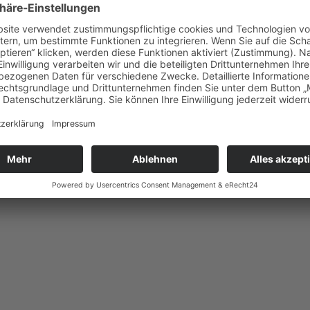
hlstand verwandelst – Leslie Jäger
: Leslie Jäger nimmt uns mit auf ihre persönliche Reise. Sie erzählt e
n sie als Erwachsene an ihre Grenzen stieß.