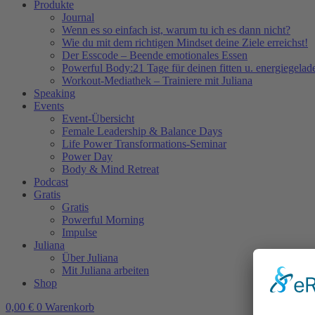
Produkte
Journal
Wenn es so einfach ist, warum tu ich es dann nicht?
Wie du mit dem richtigen Mindset deine Ziele erreichst!
Der Esscode – Beende emotionales Essen
Powerful Body:21 Tage für deinen fitten u. energiegela
Workout-Mediathek – Trainiere mit Juliana
Speaking
Events
Event-Übersicht
Female Leadership & Balance Days
Life Power Transformations-Seminar
Power Day
Body & Mind Retreat
Podcast
Gratis
Gratis
Powerful Morning
Impulse
Juliana
Über Juliana
Mit Juliana arbeiten
Shop
0,00
€
0
Warenkorb