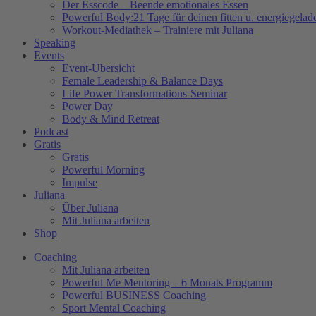
Der Esscode – Beende emotionales Essen
Powerful Body:21 Tage für deinen fitten u. energiegela
Workout-Mediathek – Trainiere mit Juliana
Speaking
Events
Event-Übersicht
Female Leadership & Balance Days
Life Power Transformations-Seminar
Power Day
Body & Mind Retreat
Podcast
Gratis
Gratis
Powerful Morning
Impulse
Juliana
Über Juliana
Mit Juliana arbeiten
Shop
Coaching
Mit Juliana arbeiten
Powerful Me Mentoring – 6 Monats Programm
Powerful BUSINESS Coaching
Sport Mental Coaching