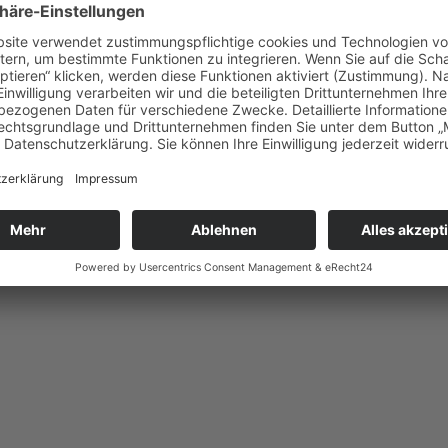
 – Medea Lorenzen
ur durch ihre unglaubliche Körperspannung (hallo, Calisthenics auf de
– und sie zeigt uns, wie viel möglich ist, wenn wir uns selbst wieder ve