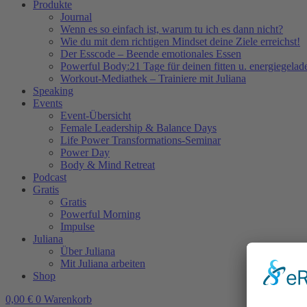
Produkte
Journal
Wenn es so einfach ist, warum tu ich es dann nicht?
Wie du mit dem richtigen Mindset deine Ziele erreichst!
Der Esscode – Beende emotionales Essen
Powerful Body:21 Tage für deinen fitten u. energiegela
Workout-Mediathek – Trainiere mit Juliana
Speaking
Events
Event-Übersicht
Female Leadership & Balance Days
Life Power Transformations-Seminar
Power Day
Body & Mind Retreat
Podcast
Gratis
Gratis
Powerful Morning
Impulse
Juliana
Über Juliana
Mit Juliana arbeiten
Shop
0,00
€
0
Warenkorb