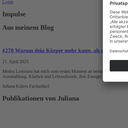
Login
Impulse
Aus meinem Blog
#270 Warum dein Körper mehr kann, als du glaubst
21. April 2025
Medea Lorenzen hat mich vom ersten Moment an beeindruckt – nicht n
Ausstrahlung, Klarheit und Lebensfreude. Ihre Energie ist ansteckend 
Juliana Käfers Fachartikel
Publikationen von Juliana