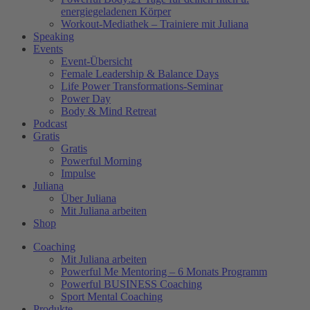
energiegeladenen Körper
Workout-Mediathek – Trainiere mit Juliana
Speaking
Events
Event-Übersicht
Female Leadership & Balance Days
Life Power Transformations-Seminar
Power Day
Body & Mind Retreat
Podcast
Gratis
Gratis
Powerful Morning
Impulse
Juliana
Über Juliana
Mit Juliana arbeiten
Shop
Coaching
Mit Juliana arbeiten
Powerful Me Mentoring – 6 Monats Programm
Powerful BUSINESS Coaching
Sport Mental Coaching
Produkte