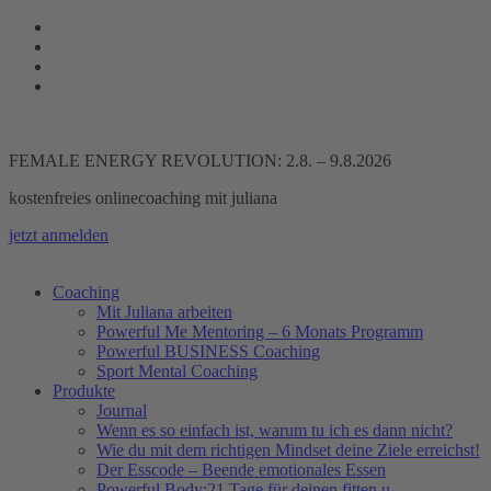
Zum
Inhalt
springen
FEMALE ENERGY REVOLUTION: 2.8. – 9.8.2026
kostenfreies onlinecoaching mit juliana
jetzt anmelden
Coaching
Mit Juliana arbeiten
Powerful Me Mentoring – 6 Monats Programm
Powerful BUSINESS Coaching
Sport Mental Coaching
Produkte
Journal
Wenn es so einfach ist, warum tu ich es dann nicht?
Wie du mit dem richtigen Mindset deine Ziele erreichst!
Der Esscode – Beende emotionales Essen
Powerful Body:21 Tage für deinen fitten u.