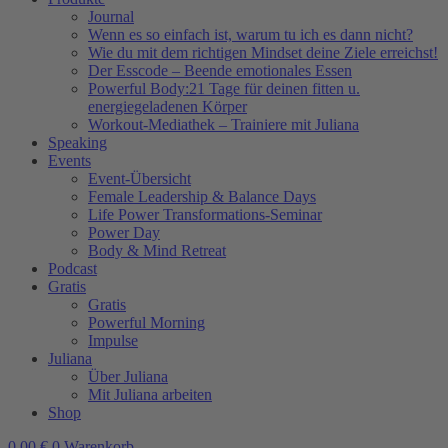
Journal
Wenn es so einfach ist, warum tu ich es dann nicht?
Wie du mit dem richtigen Mindset deine Ziele erreichst!
Der Esscode – Beende emotionales Essen
Powerful Body:21 Tage für deinen fitten u.
energiegeladenen Körper
Workout-Mediathek – Trainiere mit Juliana
Speaking
Events
Event-Übersicht
Female Leadership & Balance Days
Life Power Transformations-Seminar
Power Day
Body & Mind Retreat
Podcast
Gratis
Gratis
Powerful Morning
Impulse
Juliana
Über Juliana
Mit Juliana arbeiten
Shop
0,00
€
0
Warenkorb