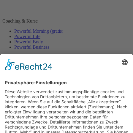
Coaching & Kurse
Powerful Morning (gratis)
Powerful Life
Powerful Body
Powerful Business
Events
Event-Übersicht
Power Day
Life Power Seminar
Juliana Käfer
Über mich
Mit mir arbeiten
Gratis
Podcast
Shop