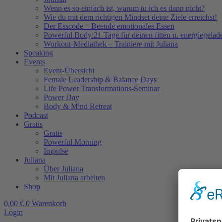
Wenn es so einfach ist, warum tu ich es dann nicht?
Wie du mit dem richtigen Mindset deine Ziele erreichst!
Der Esscode – Beende emotionales Essen
Powerful Body:21 Tage für deinen fitten u. energiegela
Workout-Mediathek – Trainiere mit Juliana
Speaking
Events
Event-Übersicht
Female Leadership & Balance Days
Life Power Transformations-Seminar
Power Day
Body & Mind Retreat
Podcast
Gratis
Gratis
Powerful Morning
Impulse
Juliana
Über Juliana
Mit Juliana arbeiten
Shop
0,00
€
0
Warenkorb
Login