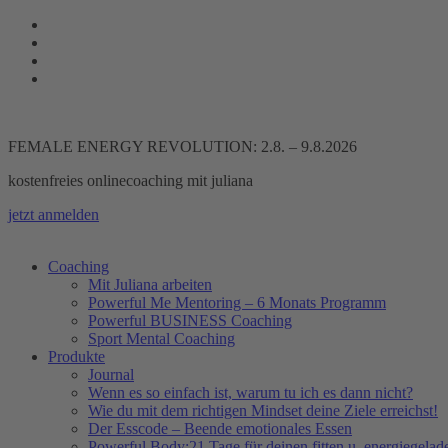
Zum
Inhalt
springen
FEMALE ENERGY REVOLUTION: 2.8. – 9.8.2026
kostenfreies onlinecoaching mit juliana
jetzt anmelden
Coaching
Mit Juliana arbeiten
Powerful Me Mentoring – 6 Monats Programm
Powerful BUSINESS Coaching
Sport Mental Coaching
Produkte
Journal
Wenn es so einfach ist, warum tu ich es dann nicht?
Wie du mit dem richtigen Mindset deine Ziele erreichst!
Der Esscode – Beende emotionales Essen
Powerful Body:21 Tage für deinen fitten u. energiegela