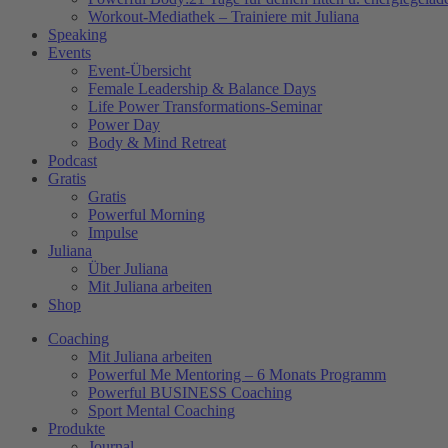
Workout-Mediathek – Trainiere mit Juliana
Speaking
Events
Event-Übersicht
Female Leadership & Balance Days
Life Power Transformations-Seminar
Power Day
Body & Mind Retreat
Podcast
Gratis
Gratis
Powerful Morning
Impulse
Juliana
Über Juliana
Mit Juliana arbeiten
Shop
Coaching
Mit Juliana arbeiten
Powerful Me Mentoring – 6 Monats Programm
Powerful BUSINESS Coaching
Sport Mental Coaching
Produkte
Journal