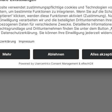
stbewusst
ichen Look findest, der dich wirklich widerspiegelt und dich selbstbew
echen darüber, warum dein Stil viel mehr ist als nur Kleidung – er ist A