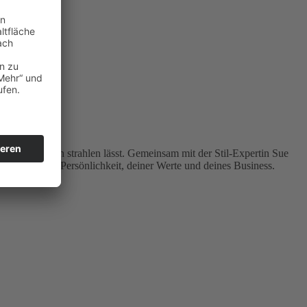
usst nach außen strahlen lässt. Gemeinsam mit der Stil-Expertin Sue
usdruck deiner Persönlichkeit, deiner Werte und deines Business.