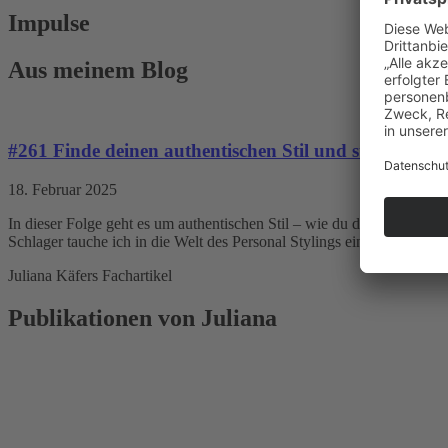
Impulse
Aus meinem Blog
#261 Finde deinen authentischen Stil und strahle selb
18. Februar 2025
In dieser Folge geht es um authentischen Stil – wie du deinen persönl
Schlager tauche ich in die Welt des Personal Stylings ein und wir spr
Juliana Käfers Fachartikel
Publikationen von Juliana