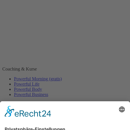
Coaching & Kurse
Powerful Morning (gratis)
Powerful Life
Powerful Body
Powerful Business
Events
Event-Übersicht
Power Day
Life Power Seminar