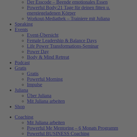
Der Esscode – Beende emotionales Essen
Powerful Body:21 Tage für deinen fitten u.
energiegeladenen Körper
Workout-Mediathek – Trainiere mit Juliana
Speaking
Events
Event-Übersicht
Female Leadership & Balance Days
Life Power Transformations-Seminar
Power Day
Body & Mind Retreat
Podcast
Gratis
Gratis
Powerful Morning
Impulse
Juliana
Über Juliana
Mit Juliana arbeiten
Shop
Coaching
Mit Juliana arbeiten
Powerful Me Mentoring – 6 Monats Programm
Powerful BUSINESS Coaching