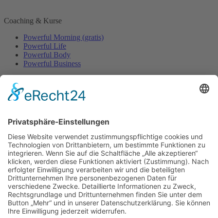
Coaching & Kurse
Powerful Morning (gratis)
Powerful Life
Powerful Body
Powerful Business
Events
Event-Übersicht
Power Day
Life Power Seminar
Juliana Käfer
Über mich
Mit mir arbeiten
Gratis
Podcast
Shop