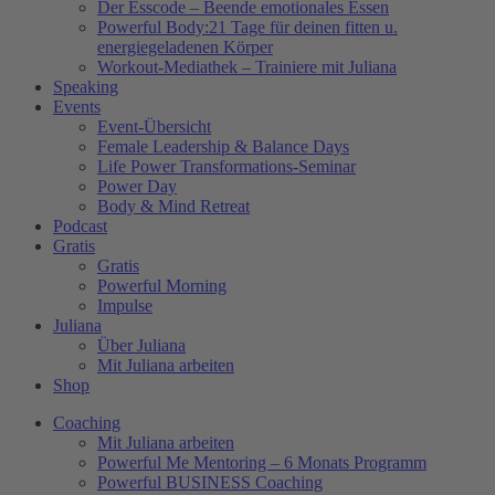
Der Esscode – Beende emotionales Essen
Powerful Body:21 Tage für deinen fitten u.
energiegeladenen Körper
Workout-Mediathek – Trainiere mit Juliana
Speaking
Events
Event-Übersicht
Female Leadership & Balance Days
Life Power Transformations-Seminar
Power Day
Body & Mind Retreat
Podcast
Gratis
Gratis
Powerful Morning
Impulse
Juliana
Über Juliana
Mit Juliana arbeiten
Shop
Coaching
Mit Juliana arbeiten
Powerful Me Mentoring – 6 Monats Programm
Powerful BUSINESS Coaching