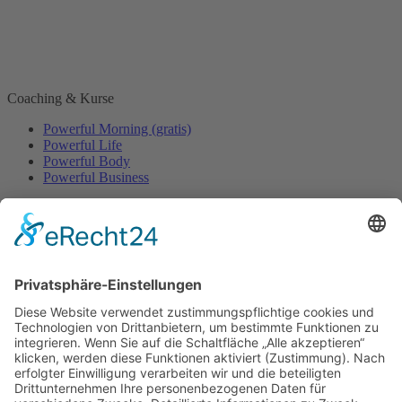
Coaching & Kurse
Powerful Morning (gratis)
Powerful Life
Powerful Body
Powerful Business
Events
Event-Übersicht
Power Day
Life Power Seminar
Juliana Käfer
Über mich
Mit mir arbeiten
Gratis
Podcast
Shop