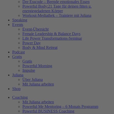
Der Esscode – Beende emotionales Essen
Powerful Body:21 Tage für deinen fitten u.
energiegeladenen Körper
Workout-Mediathek – Trainiere mit Juliana
Speaking
Events
Event-Übersicht
Female Leadership & Balance Days
Life Power Transformations-Seminar
Power Day
Body & Mind Retreat
Podcast
Gratis
Gratis
Powerful Morning
Impulse
Juliana
Über Juliana
Mit Juliana arbeiten
Shop
Coaching
Mit Juliana arbeiten
Powerful Me Mentoring – 6 Monats Programm
Powerful BUSINESS Coaching