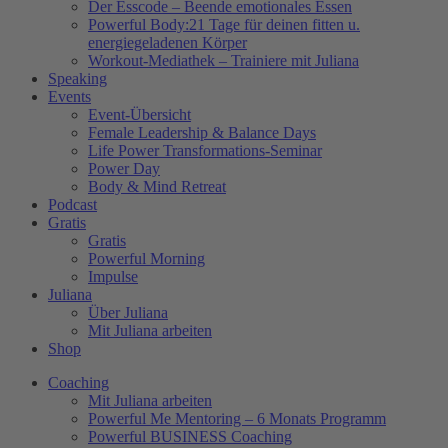
Der Esscode – Beende emotionales Essen
Powerful Body:21 Tage für deinen fitten u.
energiegeladenen Körper
Workout-Mediathek – Trainiere mit Juliana
Speaking
Events
Event-Übersicht
Female Leadership & Balance Days
Life Power Transformations-Seminar
Power Day
Body & Mind Retreat
Podcast
Gratis
Gratis
Powerful Morning
Impulse
Juliana
Über Juliana
Mit Juliana arbeiten
Shop
Coaching
Mit Juliana arbeiten
Powerful Me Mentoring – 6 Monats Programm
Powerful BUSINESS Coaching