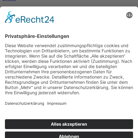
Event-Übersicht
Power Day
Life Power Seminar
Juliana Käfer
Über mich
Mit mir arbeiten
Gratis
Podcast
Shop
Impressum
Datenschutz
AGB
Widerruf
Kasse