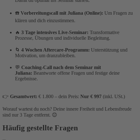
Damit du optimal ins Seminar startest.
☎️
Vorbereitungscall mit Juliana (Online):
Um Fragen zu
klären und dich einzustimmen.
🔥
3 Tage intensives Live-Seminar:
Transformative
Prozesse, Übungen und individuelle Begleitung.
🌀
4 Wochen Aftercare-Programm:
Unterstützung und
Motivation, um dranzubleiben.
💬
Coaching-Call nach dem Seminar mit
Juliana:
Beantworte offene Fragen und festige deine
Ergebnisse.
👉
Gesamtwert:
€ 1.800 – dein Preis:
Nur € 997
(inkl. USt.)
Worauf wartest du noch? Deine innere Freiheit und Lebensfreude
sind nur 3 Tage entfernt. 😊
Häufig gestellte Fragen