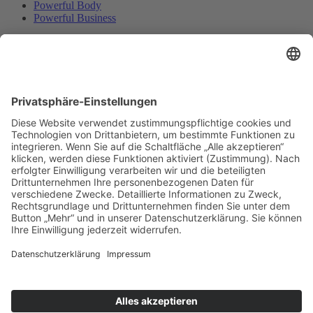
Powerful Body
Powerful Business
Events
Event-Übersicht
Power Day
Life Power Seminar
Juliana Käfer
Über mich
Mit mir arbeiten
Gratis
Podcast
Shop
Impressum
Datenschutz