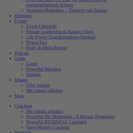
energiegeladenen Körper
Workout-Mediathek – Trainiere mit Juliana
Speaking
Events
Event-Übersicht
Female Leadership & Balance Days
Life Power Transformations-Seminar
Power Day
Body & Mind Retreat
Podcast
Gratis
Gratis
Powerful Morning
Impulse
Juliana
Über Juliana
Mit Juliana arbeiten
Shop
Coaching
Mit Juliana arbeiten
Powerful Me Mentoring – 6 Monats Programm
Powerful BUSINESS Coaching
Sport Mental Coaching
Produkte