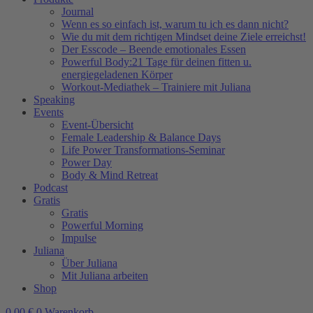
Journal
Wenn es so einfach ist, warum tu ich es dann nicht?
Wie du mit dem richtigen Mindset deine Ziele erreichst!
Der Esscode – Beende emotionales Essen
Powerful Body:21 Tage für deinen fitten u.
energiegeladenen Körper
Workout-Mediathek – Trainiere mit Juliana
Speaking
Events
Event-Übersicht
Female Leadership & Balance Days
Life Power Transformations-Seminar
Power Day
Body & Mind Retreat
Podcast
Gratis
Gratis
Powerful Morning
Impulse
Juliana
Über Juliana
Mit Juliana arbeiten
Shop
0,00
€
0
Warenkorb