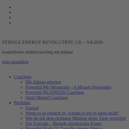
Zum
Inhalt
springen
FEMALE ENERGY REVOLUTION: 2.8. – 9.8.2026
kostenfreies onlinecoaching mit juliana
jetzt anmelden
Coaching
Mit Juliana arbeiten
Powerful Me Mentoring – 6 Monats Programm
Powerful BUSINESS Coaching
Sport Mental Coaching
Produkte
Journal
Wenn es so einfach ist, warum tu ich es dann nicht?
Wie du mit dem richtigen Mindset deine Ziele erreichst!
Der Esscode – Beende emotionales Essen
Powerful Body:21 Tage für deinen fitten u.