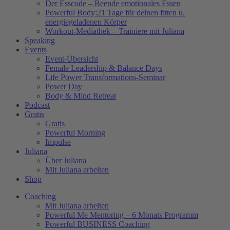
Der Esscode – Beende emotionales Essen
Powerful Body:21 Tage für deinen fitten u.
energiegeladenen Körper
Workout-Mediathek – Trainiere mit Juliana
Speaking
Events
Event-Übersicht
Female Leadership & Balance Days
Life Power Transformations-Seminar
Power Day
Body & Mind Retreat
Podcast
Gratis
Gratis
Powerful Morning
Impulse
Juliana
Über Juliana
Mit Juliana arbeiten
Shop
Coaching
Mit Juliana arbeiten
Powerful Me Mentoring – 6 Monats Programm
Powerful BUSINESS Coaching