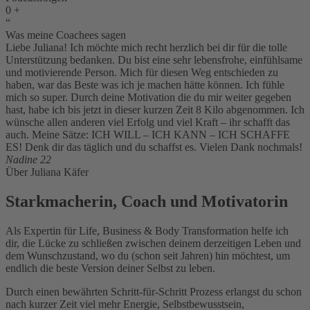
0
+
“
Was meine Coachees sagen
Liebe Juliana! Ich möchte mich recht herzlich bei dir für die tolle
Unterstützung bedanken. Du bist eine sehr lebensfrohe, einfühlsame
und motivierende Person. Mich für diesen Weg entschieden zu
haben, war das Beste was ich je machen hätte können. Ich fühle
mich so super. Durch deine Motivation die du mir weiter gegeben
hast, habe ich bis jetzt in dieser kurzen Zeit 8 Kilo abgenommen. Ich
wünsche allen anderen viel Erfolg und viel Kraft – ihr schafft das
auch. Meine Sätze: ICH WILL – ICH KANN – ICH SCHAFFE
ES! Denk dir das täglich und du schaffst es. Vielen Dank nochmals!
Nadine 22
Über Juliana Käfer
Starkmacherin, Coach und Motivatorin
Als Expertin für Life, Business & Body Transformation helfe ich
dir, die Lücke zu schließen zwischen deinem derzeitigen Leben und
dem Wunschzustand, wo du (schon seit Jahren) hin möchtest, um
endlich die beste Version deiner Selbst zu leben.
Durch einen bewährten Schritt-für-Schritt Prozess erlangst du schon
nach kurzer Zeit viel mehr Energie, Selbstbewusstsein,