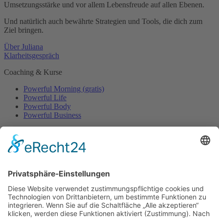
Umsetzungsstärke und vor allem Lebensfreude auf allen Ebenen.
Und natürlich auch bewährte Strategien und Tools, die dich zum
Ziel bringen.
Über Juliana
Klarheitsgespräch
Coaching & Kurse
Powerful Morning (gratis)
Powerful Life
Powerful Body
Powerful Business
Events
Event-Übersicht
Power Day
Life Power Seminar
Juliana Käfer
Über mich
Mit mir arbeiten
Gratis